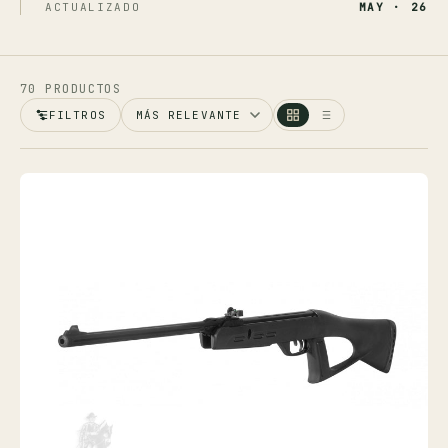
Ver toda la tienda →
ACTUALIZADO
MAY · 26
Contáctanos
70 PRODUCTOS
FILTROS