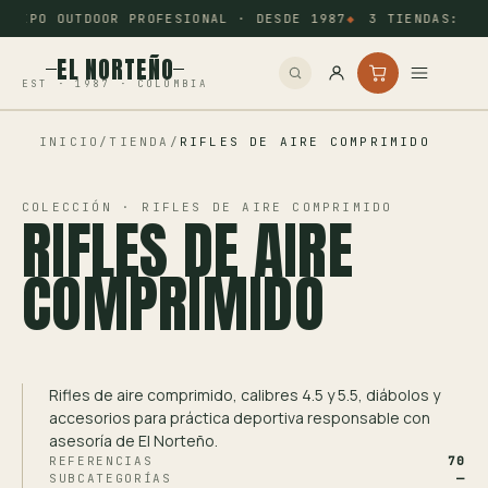
QUIPO OUTDOOR PROFESIONAL · DESDE 1987
3 TIENDAS: BUC
EL NORTEÑO
EST · 1987 · COLOMBIA
INICIO
/
TIENDA
/
RIFLES DE AIRE COMPRIMIDO
Inicio
Pesca
COLECCIÓN · RIFLES DE AIRE COMPRIMIDO
RIFLES DE AIRE
Camping
COMPRIMIDO
Tiro Deportivo
Outdoor
Rifles de aire comprimido, calibres 4.5 y 5.5, diábolos y
accesorios para práctica deportiva responsable con
Otros
asesoría de El Norteño.
REFERENCIAS
70
SUBCATEGORÍAS
—