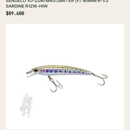
SEÑUELO YO-ZURI MAG DARTER (F) 165MM 6-1/2"
SARDINE R1216-HIW
$89.600