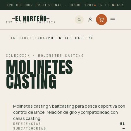
QUIPO OUTDOOR PROFESIONAL · DESDE 1987
3 TIENDAS: BUC
EL NORTEÑO
EST · 1987 · COLOMBIA
INICIO
/
TIENDA
/
MOLINETES CASTING
Inicio
Pesca
COLECCIÓN · MOLINETES CASTING
MOLINETES
Camping
CASTING
Tiro Deportivo
Outdoor
Molinetes casting y baitcasting para pesca deportiva con
control de lance, relación de giro y compatibilidad con
Otros
cañas casting.
REFERENCIAS
51
SUBCATEGORÍAS
—