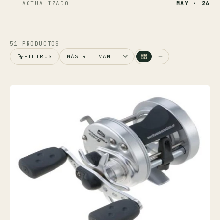
Ver toda la tienda →
ACTUALIZADO
MAY · 26
Contáctanos
51 PRODUCTOS
FILTROS