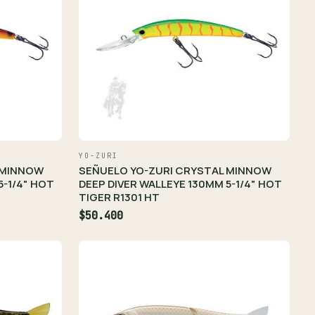
YO-ZURI
 MINNOW
SEÑUELO YO-ZURI CRYSTAL MINNOW
5-1/4" HOT
DEEP DIVER WALLEYE 130MM 5-1/4" HOT
TIGER R1301 HT
$50.400