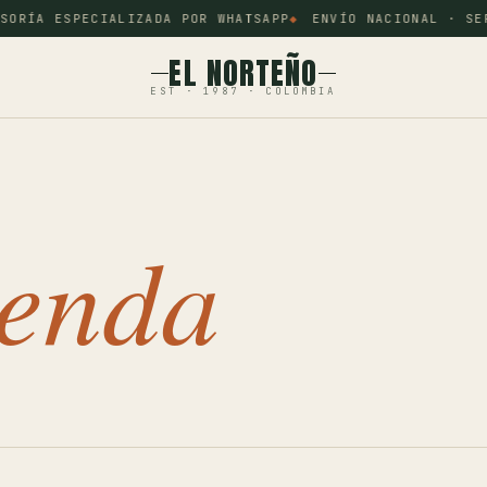
ÍA ESPECIALIZADA POR WHATSAPP
ENVÍO NACIONAL · SERVI
EL NORTEÑO
EST · 1987 · COLOMBIA
ienda