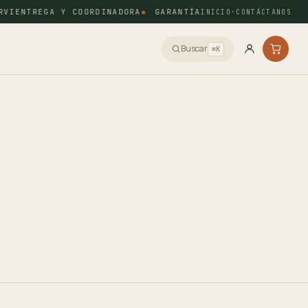
ENTREGA Y COORDINADORA
GARANTÍA Y SERVICIO POSTVENTA
INICIO
·
CONTÁCTANOS
Buscar
⌘K