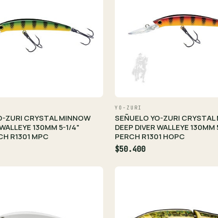
YO-ZURI
O-ZURI CRYSTAL MINNOW
SEÑUELO YO-ZURI CRYSTAL
 WALLEYE 130MM 5-1/4"
DEEP DIVER WALLEYE 130MM 
CH R1301 MPC
PERCH R1301 HOPC
$50.400