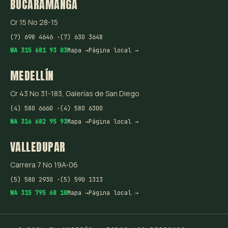
BUCARAMANGA
Cr 15 No 28-15
(7) 698 4646 ·
(7) 630 3648
WA 315 681 93 03
Mapa →
Página local →
MEDELLÍN
Cr 43 No 31-183, Galerías de San Diego
(4) 580 6660 ·
(4) 580 6300
WA 316 682 95 93
Mapa →
Página local →
VALLEDUPAR
Carrera 7 No 19A-06
(5) 580 2930 ·
(5) 590 1313
WA 315 795 68 18
Mapa →
Página local →