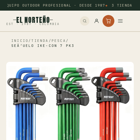
EQUIPO OUTDOOR PROFESIONAL · DESDE 1987
3 TIENDAS: 
EL NORTEÑO
EST · 1987 · COLOMBIA
INICIO
/
TIENDA
/
PESCA
/
Inicio
SEÃ‘UELO IKE-CON 7 PK3
Pesca
Camping
Tiro Deportivo
Outdoor
Otros