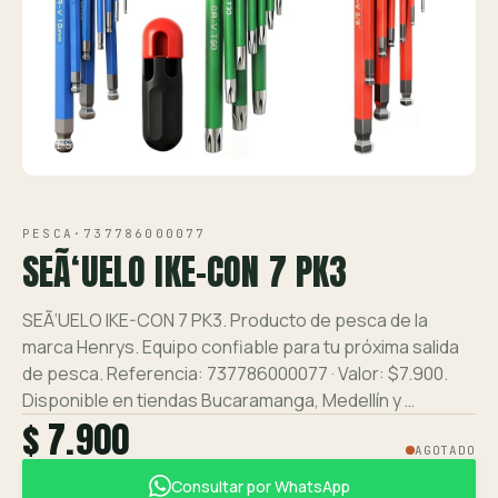
Ver toda la tienda →
Contáctanos
VISTA 1/1
PESCA
·
737786000077
SEÃ‘UELO IKE-CON 7 PK3
SEÃ‘UELO IKE-CON 7 PK3. Producto de pesca de la
marca Henrys. Equipo confiable para tu próxima salida
de pesca. Referencia: 737786000077 · Valor: $7.900.
Disponible en tiendas Bucaramanga, Medellín y …
$ 7.900
AGOTADO
Consultar por WhatsApp