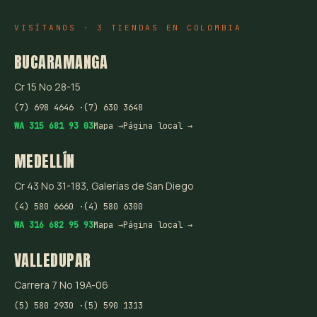
VISÍTANOS · 3 TIENDAS EN COLOMBIA
BUCARAMANGA
Cr 15 No 28-15
(7) 698 4646 ·
(7) 630 3648
WA 315 681 93 03
Mapa →
Página local →
MEDELLÍN
Cr 43 No 31-183, Galerías de San Diego
(4) 580 6660 ·
(4) 580 6300
WA 316 682 95 93
Mapa →
Página local →
VALLEDUPAR
Carrera 7 No 19A-06
(5) 580 2930 ·
(5) 590 1313