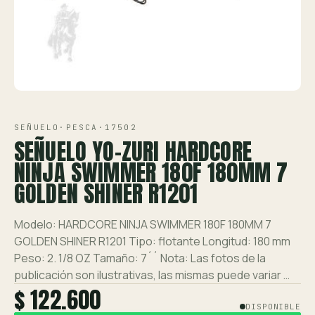
Ver toda la tienda →
Contáctanos
VISTA 1/1
SEÑUELO
·
PESCA
·
17502
SEÑUELO YO-ZURI HARDCORE
NINJA SWIMMER 180F 180MM 7
GOLDEN SHINER R1201
Modelo: HARDCORE NINJA SWIMMER 180F 180MM 7
GOLDEN SHINER R1201 Tipo: flotante Longitud: 180 mm
Peso: 2. 1/8 OZ Tamaño: 7´´ Nota: Las fotos de la
publicación son ilustrativas, las mismas puede variar …
$ 122.600
DISPONIBLE