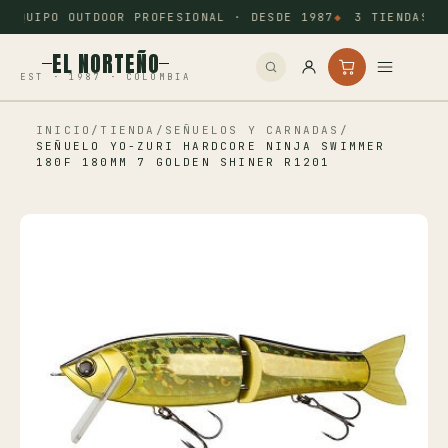
EQUIPO OUTDOOR PROFESIONAL · DESDE 1987
3 TIENDAS: 
EL NORTEÑO
EST · 1987 · COLOMBIA
INICIO
/
TIENDA
/
SEÑUELOS Y CARNADAS
/
Inicio
SEÑUELO YO-ZURI HARDCORE NINJA SWIMMER
180F 180MM 7 GOLDEN SHINER R1201
Pesca
Camping
Tiro Deportivo
Outdoor
Otros