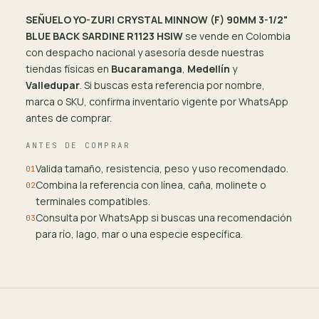
SEÑUELO YO-ZURI CRYSTAL MINNOW (F) 90MM 3-1/2"
BLUE BACK SARDINE R1123 HSIW
se vende en Colombia
con despacho nacional y asesoría desde nuestras
tiendas físicas en
Bucaramanga
,
Medellín
y
Valledupar
. Si buscas esta referencia por nombre,
marca o SKU, confirma inventario vigente por WhatsApp
antes de comprar.
ANTES DE COMPRAR
Valida tamaño, resistencia, peso y uso recomendado.
01
Combina la referencia con línea, caña, molinete o
02
terminales compatibles.
Consulta por WhatsApp si buscas una recomendación
03
para río, lago, mar o una especie específica.