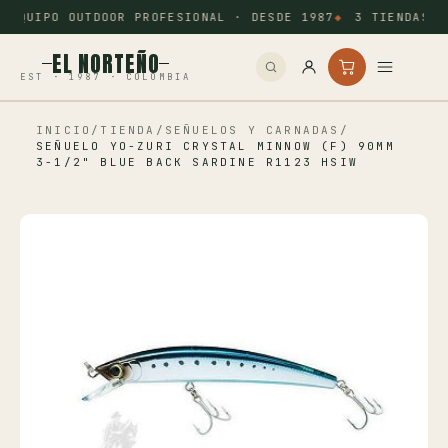
EQUIPO OUTDOOR PROFESIONAL · DESDE 1987
3 TIENDAS: 
EL NORTEÑO
EST · 1987 · COLOMBIA
INICIO
/
TIENDA
/
SEÑUELOS Y CARNADAS
/
Inicio
SEÑUELO YO-ZURI CRYSTAL MINNOW (F) 90MM
3-1/2" BLUE BACK SARDINE R1123 HSIW
Pesca
Camping
Tiro Deportivo
Outdoor
Otros