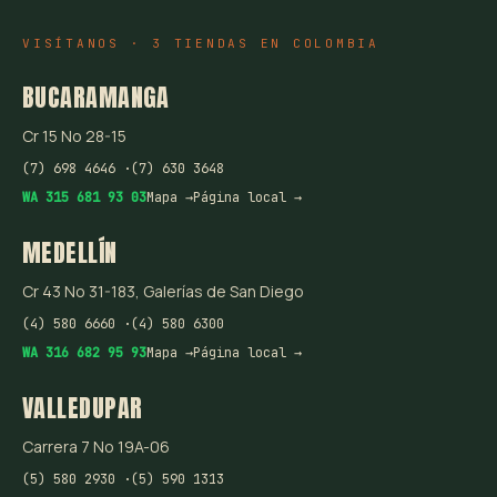
VISÍTANOS · 3 TIENDAS EN COLOMBIA
BUCARAMANGA
Cr 15 No 28-15
(7) 698 4646 ·
(7) 630 3648
WA 315 681 93 03
Mapa →
Página local →
MEDELLÍN
Cr 43 No 31-183, Galerías de San Diego
(4) 580 6660 ·
(4) 580 6300
WA 316 682 95 93
Mapa →
Página local →
VALLEDUPAR
Carrera 7 No 19A-06
(5) 580 2930 ·
(5) 590 1313