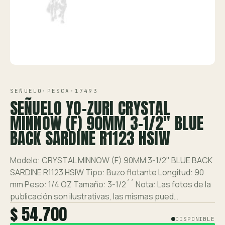
Ver toda la tienda →
Contáctanos
VISTA 1/1
SEÑUELO
·
PESCA
·
17493
SEÑUELO YO-ZURI CRYSTAL
MINNOW (F) 90MM 3-1/2" BLUE
BACK SARDINE R1123 HSIW
Modelo: CRYSTAL MINNOW (F) 90MM 3-1/2" BLUE BACK
SARDINE R1123 HSIW Tipo: Buzo flotante Longitud: 90
mm Peso: 1/4 OZ Tamaño: 3-1/2´´ Nota: Las fotos de la
publicación son ilustrativas, las mismas pued…
$ 54.700
DISPONIBLE