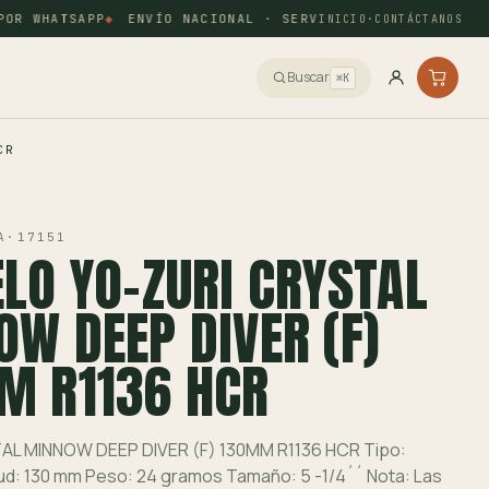
R WHATSAPP
ENVÍO NACIONAL · SERVIENTREGA Y COORDINAD
INICIO
·
CONTÁCTANOS
Buscar
⌘K
CR
A
·
17151
LO YO-ZURI CRYSTAL
W DEEP DIVER (F)
M R1136 HCR
AL MINNOW DEEP DIVER (F) 130MM R1136 HCR Tipo:
tud: 130 mm Peso: 24 gramos Tamaño: 5 -1/4´´ Nota: Las