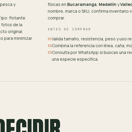
 pesca y
físicas en
Bucaramanga
,
Medellín
y
Valle
nombre, marca o SKU, confirma inventario
po: flotante
comprar.
 fotos de la
ANTES DE COMPRAR
cto original.
o para minimizar
Valida tamaño, resistencia, peso y uso 
01
Combina la referencia con línea, caña, m
02
Consulta por WhatsApp si buscas una rec
03
una especie específica.
DECIDIR.