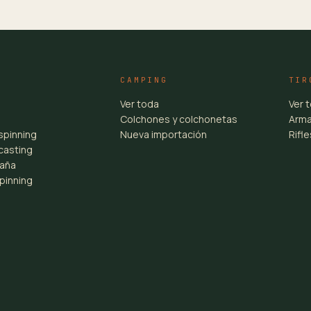
CAMPING
TIR
Ver toda
Ver 
Colchones y colchonetas
Arma
spinning
Nueva importación
Rifl
casting
aña
pinning