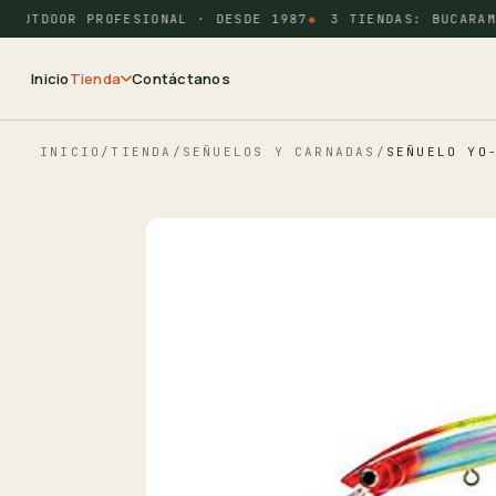
OUTDOOR PROFESIONAL · DESDE 1987
3 TIENDAS: BUCARAMA
Inicio
Tienda
Contáctanos
INICIO
/
TIENDA
/
SEÑUELOS Y CARNADAS
/
SEÑUELO YO