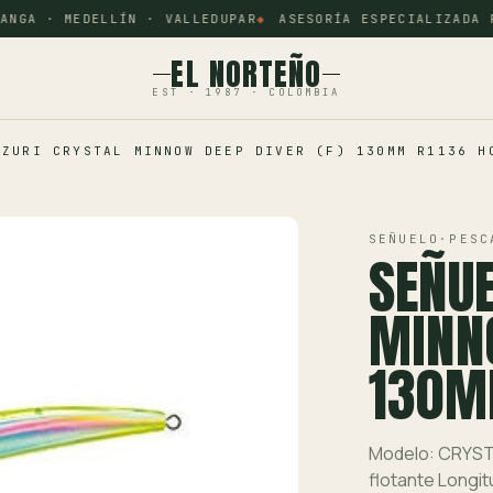
NGA · MEDELLÍN · VALLEDUPAR
ASESORÍA ESPECIALIZADA PO
EL NORTEÑO
EST · 1987 · COLOMBIA
-ZURI CRYSTAL MINNOW DEEP DIVER (F) 130MM R1136 H
SEÑUELO
·
PESC
SEÑUE
MINNO
130M
Modelo: CRYST
flotante Longi