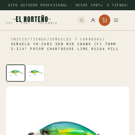
EQUIPO OUTDOOR PROFESIONAL · DESDE 1987
3 TIENDAS: 
EL NORTEÑO
EST · 1987 · COLOMBIA
INICIO
/
TIENDA
/
SEÑUELOS Y CARNADAS
/
Inicio
SEÑUELO YO-ZURI 3DB MID CRANK (F) 70MM
2-3/4" PRISM CHARTREUSE LIME R1106 PCLL
Pesca
Camping
Tiro Deportivo
Outdoor
Otros