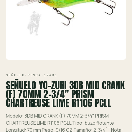
Ver toda la tienda →
Contáctanos
VISTA 1/2
SEÑUELO
·
PESCA
·
17481
SEÑUELO YO-ZURI 3DB MID CRANK
(F) 70MM 2-3/4" PRISM
CHARTREUSE LIME R1106 PCLL
Modelo: 3DB MID CRANK (F) 70MM 2-3/4" PRISM
CHARTREUSE LIME R1106 PCLL Tipo: buzo flotante
Longitud: 70 mm Peso: 9/16 OZ Tamaño: 2-3/4´´ Nota: