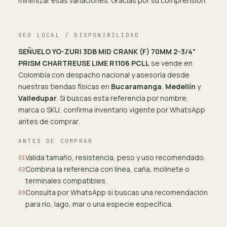
minimizar esas variaciones. Gracias por su comprensión.
SEO LOCAL / DISPONIBILIDAD
SEÑUELO YO-ZURI 3DB MID CRANK (F) 70MM 2-3/4"
PRISM CHARTREUSE LIME R1106 PCLL
se vende en
Colombia con despacho nacional y asesoría desde
nuestras tiendas físicas en
Bucaramanga
,
Medellín
y
Valledupar
. Si buscas esta referencia por nombre,
marca o SKU, confirma inventario vigente por WhatsApp
antes de comprar.
ANTES DE COMPRAR
Valida tamaño, resistencia, peso y uso recomendado.
01
Combina la referencia con línea, caña, molinete o
02
terminales compatibles.
Consulta por WhatsApp si buscas una recomendación
03
para río, lago, mar o una especie específica.