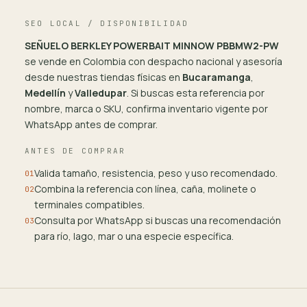
SEO LOCAL / DISPONIBILIDAD
SEÑUELO BERKLEY POWERBAIT MINNOW PBBMW2-PW
se vende en Colombia con despacho nacional y asesoría
desde nuestras tiendas físicas en
Bucaramanga
,
Medellín
y
Valledupar
. Si buscas esta referencia por
nombre, marca o SKU, confirma inventario vigente por
WhatsApp antes de comprar.
ANTES DE COMPRAR
Valida tamaño, resistencia, peso y uso recomendado.
01
Combina la referencia con línea, caña, molinete o
02
terminales compatibles.
Consulta por WhatsApp si buscas una recomendación
03
para río, lago, mar o una especie específica.