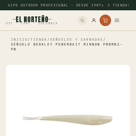
EQUIPO OUTDOOR PROFESIONAL · DESDE 1987
3 TIENDAS: 
EL NORTEÑO
EST · 1987 · COLOMBIA
INICIO
/
TIENDA
/
SEÑUELOS Y CARNADAS
/
Inicio
SEÑUELO BERKLEY POWERBAIT MINNOW PBBMW2-
PW
Pesca
Camping
Tiro Deportivo
Outdoor
Otros