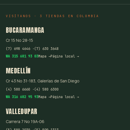
VISÍTANOS · 3 TIENDAS EN COLOMBIA
BUCARAMANGA
Cr 15 No 28-15
(7) 698 4646 ·
(7) 630 3648
WA 315 681 93 03
Mapa →
Página local →
MEDELLÍN
Cr 43 No 31-183, Galerías de San Diego
(4) 580 6660 ·
(4) 580 6300
WA 316 682 95 93
Mapa →
Página local →
VALLEDUPAR
Carrera 7 No 19A-06
(5) 580 2930 ·
(5) 590 1313