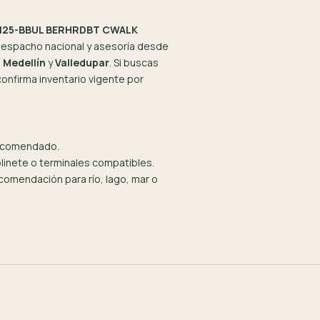
125-BBUL BERHRDBT CWALK
espacho nacional y asesoría desde
,
Medellín
y
Valledupar
. Si buscas
onfirma inventario vigente por
recomendado.
olinete o terminales compatibles.
omendación para río, lago, mar o