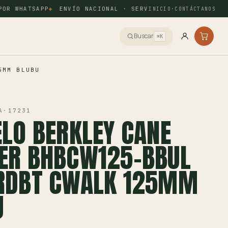
R WHATSAPP
ENVÍO NACIONAL · SERVIENTREGA Y COORDINAD
INICIO
·
CONTÁCTANOS
Buscar
⌘K
5MM BLUBU
A
·
17231
LO BERKLEY CANE
ER BHBCW125-BBUL
RDBT CWALK 125MM
U