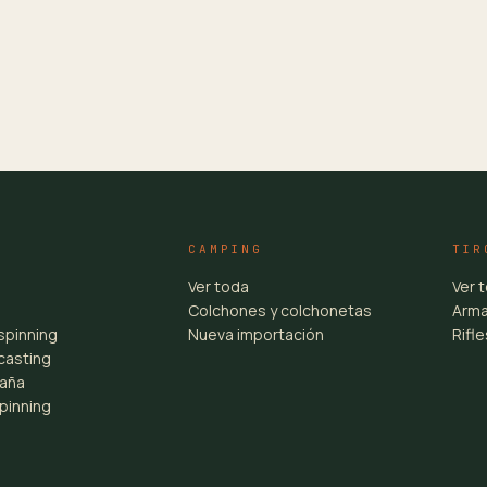
CAMPING
TIR
Ver toda
Ver 
Colchones y colchonetas
Arma
spinning
Nueva importación
Rifl
casting
aña
pinning