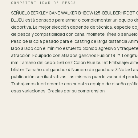
COMPATIBILIDAD DE PESCA
SEÑUELO BERKLEY CANE WALKER BHBCW125-BBUL BERHRDBT
BLUBU está pensado para armar o complementar un equipo d
deportiva. La mejor elección depende de técnica, especie ob
de pesca y compatibilidad con caña, molinete, línea o señuelo
Peso de la cola pesado para el casting de larga distancia Ani
lado a lado con el mínimo esfuerzo. Sonido agresivo y traque
atracción. Equipado con afilados ganchos Fusion19 ™. Longitu
mm Tamaño del cebo: 5/6 onz Color: Blue bullet Embalaje: alme
blíster Tamaño del gancho: 4 Numero de ganchos: 3 Nota: Las 
publicación son ilustrativas, las mismas puede variar del produ
Trabajamos fuertemente con nuestro equipo de diseño gráfic
esas variaciones. Gracias por su comprensión