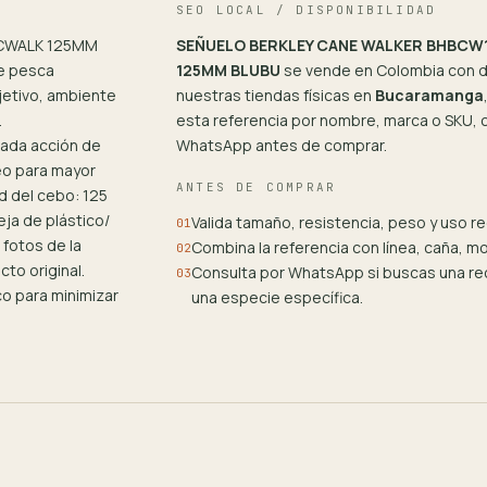
SEO LOCAL / DISPONIBILIDAD
 CWALK 125MM
SEÑUELO BERKLEY CANE WALKER BHBCW
e pesca
125MM BLUBU
se vende en Colombia con d
jetivo, ambiente
nuestras tiendas físicas en
Bucaramanga
.
esta referencia por nombre, marca o SKU, c
mada acción de
WhatsApp antes de comprar.
teo para mayor
ANTES DE COMPRAR
d del cebo: 125
ja de plástico/
Valida tamaño, resistencia, peso y uso 
01
fotos de la
Combina la referencia con línea, caña, m
02
cto original.
Consulta por WhatsApp si buscas una rec
03
o para minimizar
una especie específica.