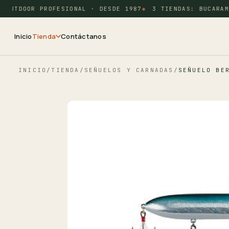
OUTDOOR PROFESIONAL · DESDE 1987
3 TIENDAS: BUCARAMA
Inicio
Tienda
Contáctanos
INICIO
/
TIENDA
/
SEÑUELOS Y CARNADAS
/
SEÑUELO BE