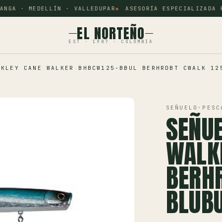
NGA · MEDELLÍN · VALLEDUPAR
ASESORÍA ESPECIALIZADA PO
EL NORTEÑO
EST · 1987 · COLOMBIA
RKLEY CANE WALKER BHBCW125-BBUL BERHRDBT CWALK 12
SEÑUELO
·
PESC
SEÑUE
WALK
BERH
BLUB