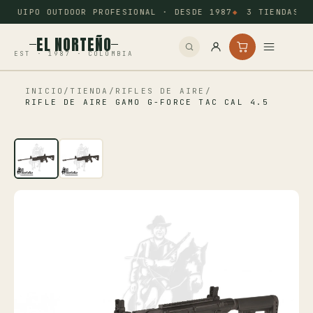
EQUIPO OUTDOOR PROFESIONAL · DESDE 1987
3 TIENDAS: 
EL NORTEÑO
EST · 1987 · COLOMBIA
INICIO
/
TIENDA
/
RIFLES DE AIRE
/
Inicio
RIFLE DE AIRE GAMO G-FORCE TAC CAL 4.5
Pesca
Camping
Tiro Deportivo
Outdoor
Otros