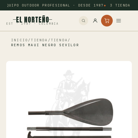
EQUIPO OUTDOOR PROFESIONAL · DESDE 1987
3 TIENDAS: 
EL NORTEÑO
EST · 1987 · COLOMBIA
INICIO
/
TIENDA
/
TIENDA
/
Inicio
REMOS MAUI NEGRO SEVILOR
Pesca
Camping
Tiro Deportivo
Outdoor
Otros