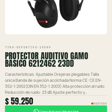
Ver toda la tienda →
Contáctanos
VISTA 1/2
TIRO-DEPORTIVO
·
15589
PROTECTOR AUDITIVO GAMO
BASICO 6212462 23DD
Características: Ajustable Orejeras plegables Talla
única Banda de sujeción acolchada Norma CE: CE EN-
352-1:2002(DIN EN 352-1:2003) Alta protección al ruido
Reducción de ruido: 23 dB Ajuste perfecto y…
$ 59.250
AGOTADO
Consultar por WhatsApp