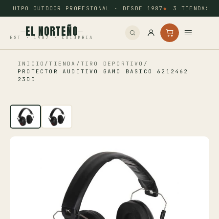
EQUIPO OUTDOOR PROFESIONAL · DESDE 1987
3 TIENDAS: 
EL NORTEÑO
EST · 1987 · COLOMBIA
INICIO
/
TIENDA
/
TIRO DEPORTIVO
/
Inicio
PROTECTOR AUDITIVO GAMO BASICO 6212462
23DD
Pesca
Camping
Tiro Deportivo
Outdoor
Otros