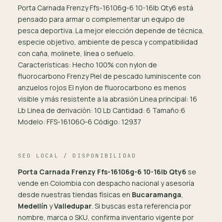
Porta Carnada Frenzy Ffs-16106g-6 10-16lb Qty6 está
pensado para armar o complementar un equipo de
pesca deportiva. La mejor elección depende de técnica,
especie objetivo, ambiente de pesca y compatibilidad
con caña, molinete, línea o señuelo.
Características: Hecho 100% con nylon de
fluorocarbono Frenzy Piel de pescado luminiscente con
anzuelos rojos El nylon de fluorocarbono es menos
visible y más resistente a la abrasión Linea principal: 16
Lb Linea de derivaciòn: 10 Lb Cantidad: 6 Tamaño:6
Modelo: FFS-16106G-6 Código: 12937
SEO LOCAL / DISPONIBILIDAD
Porta Carnada Frenzy Ffs-16106g-6 10-16lb Qty6
se
vende en Colombia con despacho nacional y asesoría
desde nuestras tiendas físicas en
Bucaramanga
,
Medellín
y
Valledupar
. Si buscas esta referencia por
nombre, marca o SKU, confirma inventario vigente por