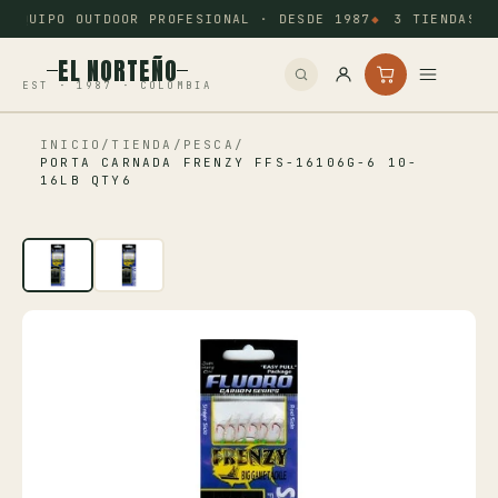
EQUIPO OUTDOOR PROFESIONAL · DESDE 1987
3 TIENDAS: 
EL NORTEÑO
EST · 1987 · COLOMBIA
INICIO
/
TIENDA
/
PESCA
/
Inicio
PORTA CARNADA FRENZY FFS-16106G-6 10-
16LB QTY6
Pesca
Camping
Tiro Deportivo
Outdoor
Otros