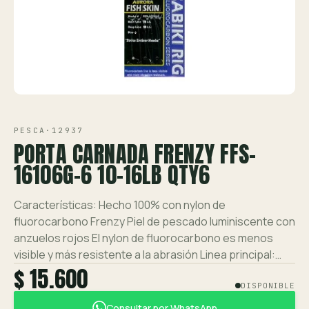
Ver toda la tienda →
Contáctanos
VISTA 1/2
PESCA
·
12937
PORTA CARNADA FRENZY FFS-
16106G-6 10-16LB QTY6
Características: Hecho 100% con nylon de
fluorocarbono Frenzy Piel de pescado luminiscente con
anzuelos rojos El nylon de fluorocarbono es menos
visible y más resistente a la abrasión Linea principal:…
$ 15.600
DISPONIBLE
Consultar por WhatsApp