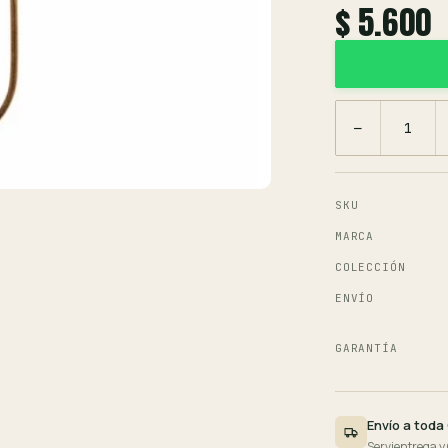
$ 5.600
−
SKU
MARCA
COLECCIÓN
ENVÍO
GARANTÍA
Envío a toda
Servientrega y