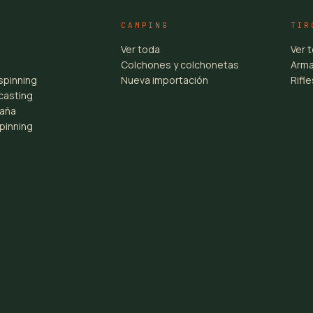
CAMPING
TIR
Ver toda
Ver 
Colchones y colchonetas
Arma
spinning
Nueva importación
Rifl
casting
aña
pinning