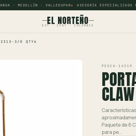
NGA · MEDELLÍN · VALLEDUPAR
ASESORÍA ESPECIALIZADA PO
EL NORTEÑO
EST · 1987 · COLOMBIA
 231X-3/0 QTY6
PESCA
·
14319
PORT
CLAW
Características
aproximadamen
Paquete de 6 C
para pe…