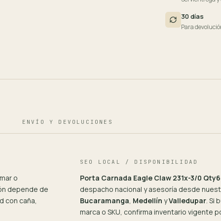
30 días
Para devolució
ENVÍO Y DEVOLUCIONES
SEO LOCAL / DISPONIBILIDAD
rmar o
Porta Carnada Eagle Claw 231x-3/0 Qty6
ión depende de
despacho nacional y asesoría desde nuestr
d con caña,
Bucaramanga
,
Medellín
y
Valledupar
. Si
marca o SKU, confirma inventario vigente 