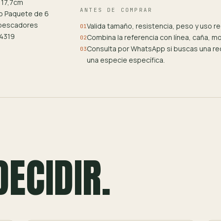
 17,7cm
ANTES DE COMPRAR
o Paquete de 6
 pescadores
Valida tamaño, resistencia, peso y uso 
01
14319
Combina la referencia con línea, caña, m
02
Consulta por WhatsApp si buscas una rec
03
una especie específica.
DECIDIR.