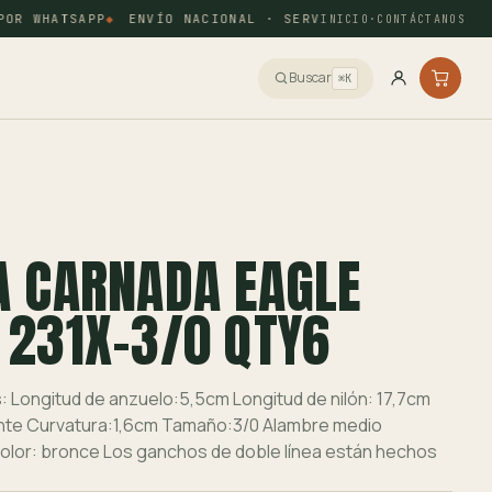
R WHATSAPP
ENVÍO NACIONAL · SERVIENTREGA Y COORDINAD
INICIO
·
CONTÁCTANOS
Buscar
⌘K
A CARNADA EAGLE
 231X-3/0 QTY6
: Longitud de anzuelo:5,5cm Longitud de nilón: 17,7cm
te Curvatura:1,6cm Tamaño:3/0 Alambre medio
olor: bronce Los ganchos de doble línea están hechos