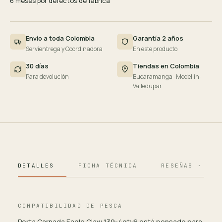
6 meses por defectos de fábrica
Envío a toda Colombia
Garantía 2 años
Servientrega y Coordinadora
En este producto
30 días
Tiendas en Colombia
Para devolución
Bucaramanga · Medellín ·
Valledupar
DETALLES
FICHA TÉCNICA
RESEÑAS · 124
COMPATIBILIDAD DE PESCA
Porta Carnada Eagle Claw 139-4qty6 está pensado para