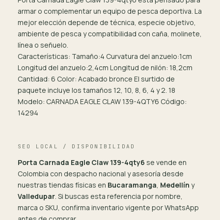
armar o complementar un equipo de pesca deportiva. La
mejor elección depende de técnica, especie objetivo,
ambiente de pesca y compatibilidad con caña, molinete,
línea o señuelo.
Características: Tamaño:4 Curvatura del anzuelo:1cm
Longitud del anzuelo:2,4cm Longitud de nilón: 18,2cm
Cantidad: 6 Color: Acabado bronce El surtido de
paquete incluye los tamaños 12, 10, 8, 6, 4 y 2. 18
Modelo: CARNADA EAGLE CLAW 139-4QTY6 Código:
14294
SEO LOCAL / DISPONIBILIDAD
Porta Carnada Eagle Claw 139-4qty6
se vende en
Colombia con despacho nacional y asesoría desde
nuestras tiendas físicas en
Bucaramanga
,
Medellín
y
Valledupar
. Si buscas esta referencia por nombre,
marca o SKU, confirma inventario vigente por WhatsApp
antes de comprar.