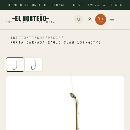
EQUIPO OUTDOOR PROFESIONAL · DESDE 1987
3 TIENDAS: 
EL NORTEÑO
EST · 1987 · COLOMBIA
INICIO
/
TIENDA
/
PESCA
/
Inicio
PORTA CARNADA EAGLE CLAW 139-4QTY6
Pesca
Camping
Tiro Deportivo
Outdoor
Otros