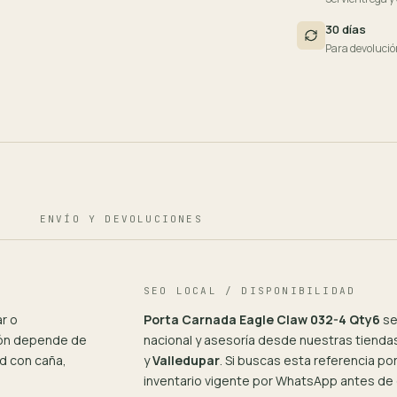
30 días
Para devolució
ENVÍO Y DEVOLUCIONES
SEO LOCAL / DISPONIBILIDAD
r o
Porta Carnada Eagle Claw 032-4 Qty6
se
ión depende de
nacional y asesoría desde nuestras tiendas
d con caña,
y
Valledupar
. Si buscas esta referencia p
inventario vigente por WhatsApp antes de