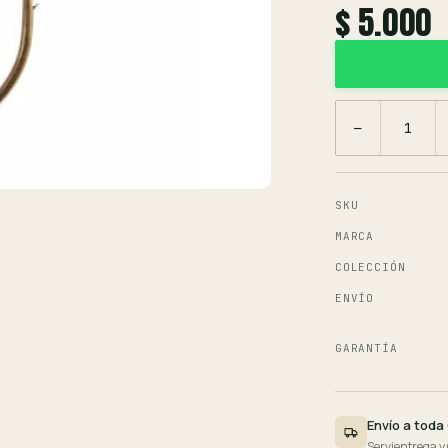
$ 5.000
−
SKU
MARCA
COLECCIÓN
ENVÍO
GARANTÍA
Envío a toda
Servientrega y