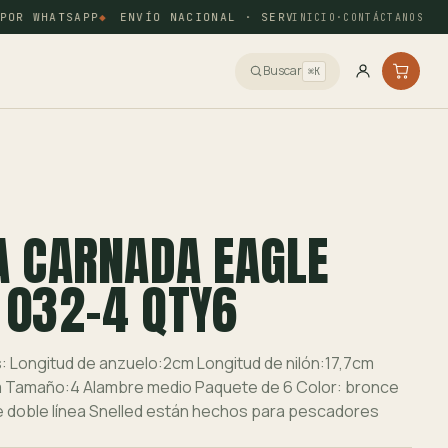
OR WHATSAPP
ENVÍO NACIONAL · SERVIENTREGA Y COORDINAD
INICIO
·
CONTÁCTANOS
Buscar
⌘K
A CARNADA EAGLE
 032-4 QTY6
: Longitud de anzuelo:2cm Longitud de nilón:17,7cm
 Tamaño:4 Alambre medio Paquete de 6 Color: bronce
 doble línea Snelled están hechos para pescadores