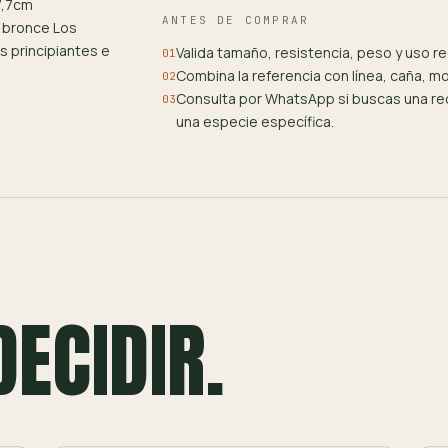
7,7cm
ANTES DE COMPRAR
 bronce Los
 principiantes e
Valida tamaño, resistencia, peso y uso 
01
Combina la referencia con línea, caña, m
02
Consulta por WhatsApp si buscas una rec
03
una especie específica.
DECIDIR.