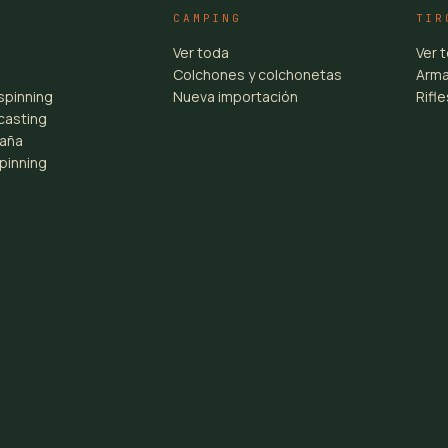
CAMPING
TIR
Ver toda
Ver 
Colchones y colchonetas
Arma
spinning
Nueva importación
Rifl
casting
aña
pinning