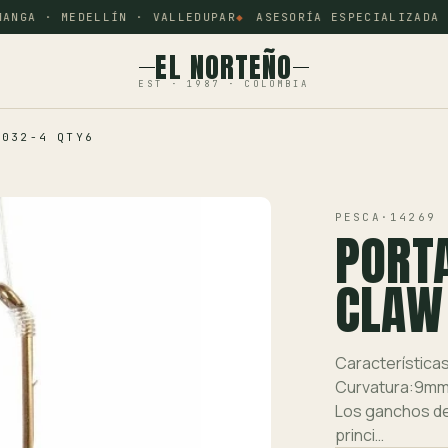
NGA · MEDELLÍN · VALLEDUPAR
ASESORÍA ESPECIALIZADA P
EL NORTEÑO
EST · 1987 · COLOMBIA
 032-4 QTY6
PESCA
·
14269
PORT
CLAW
Características
Curvatura:9mm
Los ganchos de
princi…