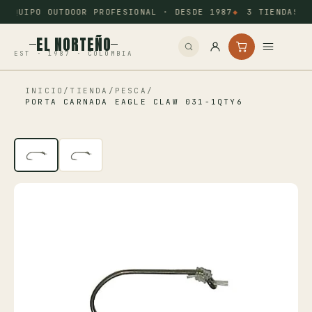
EQUIPO OUTDOOR PROFESIONAL · DESDE 1987
3 TIENDAS: 
EL NORTEÑO
EST · 1987 · COLOMBIA
INICIO
/
TIENDA
/
PESCA
/
Inicio
PORTA CARNADA EAGLE CLAW 031-1QTY6
Pesca
Camping
Tiro Deportivo
Outdoor
Otros