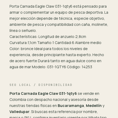
Porta Carnada Eagle Claw 031-1qty6 está pensado para
armar o complementar un equipo de pesca deportiva. La
mejor elección depende de técnica, especie objetivo,
ambiente de pesca y compatibilidad con caña, molinete,
línea o señuelo.
Características: Longitud de anzuelo:2,8cm
Curvatura:1,1cm Tamaño:1 Cantidad:6 Alambre medio
Color: bronce Ideal para todos los niveles de
experiencia, desde principiante hasta experto. Hecho
de acero fuerte Durará tanto en agua dulce como en
agua de mar Modelo: 031-1QTY6 Código: 14253
SEO LOCAL / DISPONIBILIDAD
Porta Carnada Eagle Claw 031-1qty6
se vende en
Colombia con despacho nacional y asesoría desde
nuestras tiendas físicas en
Bucaramanga
,
Medellín
y
Valledupar
. Si buscas esta referencia por nombre,
marca o SKU, confirma inventario vigente por WhatsApp