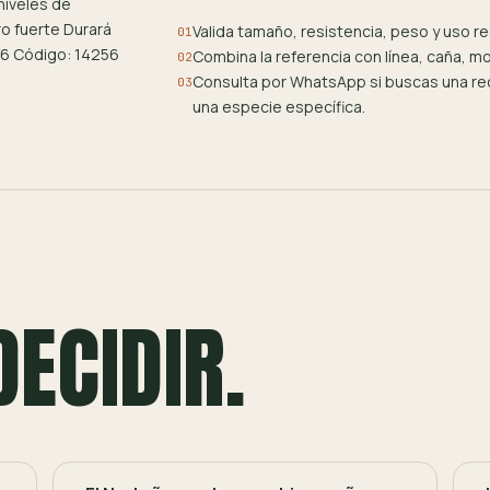
niveles de
o fuerte Durará
Valida tamaño, resistencia, peso y uso 
01
Y6 Código: 14256
Combina la referencia con línea, caña, m
02
Consulta por WhatsApp si buscas una rec
03
una especie específica.
DECIDIR.