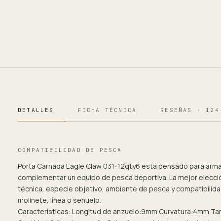
DETALLES
FICHA TÉCNICA
RESEÑAS · 124
COMPATIBILIDAD DE PESCA
Porta Carnada Eagle Claw 031-12qty6 está pensado para arma
complementar un equipo de pesca deportiva. La mejor elecc
técnica, especie objetivo, ambiente de pesca y compatibilida
molinete, línea o señuelo.
Características: Longitud de anzuelo:9mm Curvatura:4mm T