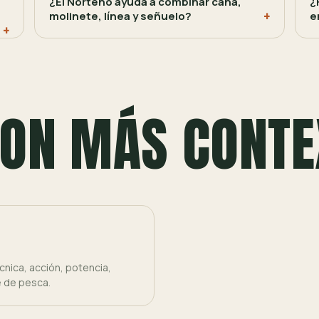
¿El Norteño ayuda a combinar caña,
¿
molinete, línea y señuelo?
e
ON MÁS CONTE
nica, acción, potencia,
e de pesca.