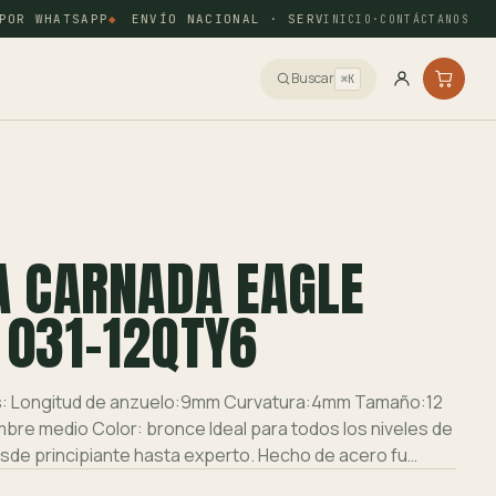
R WHATSAPP
ENVÍO NACIONAL · SERVIENTREGA Y COORDINAD
INICIO
·
CONTÁCTANOS
Buscar
⌘K
A CARNADA EAGLE
 031-12QTY6
s: Longitud de anzuelo:9mm Curvatura:4mm Tamaño:12
bre medio Color: bronce Ideal para todos los niveles de
sde principiante hasta experto. Hecho de acero fu…