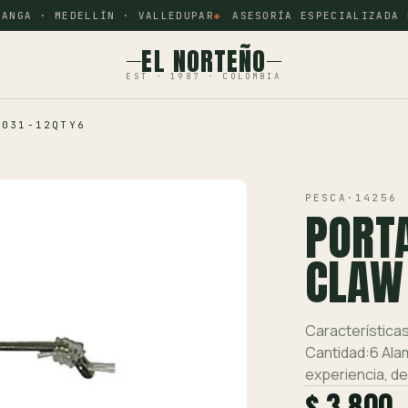
NGA · MEDELLÍN · VALLEDUPAR
ASESORÍA ESPECIALIZADA PO
EL NORTEÑO
EST · 1987 · COLOMBIA
 031-12QTY6
PESCA
·
14256
PORT
CLAW
Característica
Cantidad:6 Alam
experiencia, de
$ 3.800