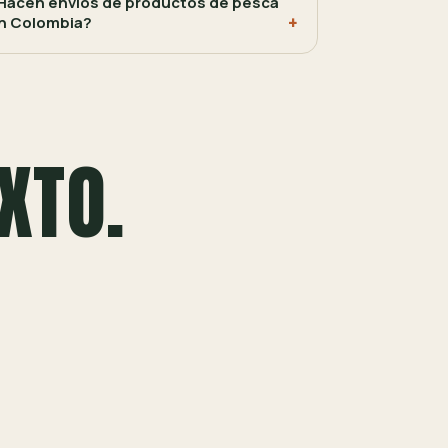
Hacen envíos de productos de pesca
n Colombia?
XTO.