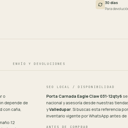
30 días
Para devolució
ENVÍO Y DEVOLUCIONES
SEO LOCAL / DISPONIBILIDAD
r o
Porta Carnada Eagle Claw 031-12qty6
se
ión depende de
nacional y asesoría desde nuestras tiendas
d con caña,
y
Valledupar
. Si buscas esta referencia p
inventario vigente por WhatsApp antes de
amaño:12
ANTES DE COMPRAR