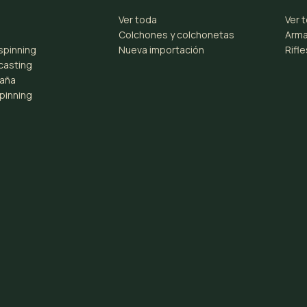
Ver toda
Ver 
Colchones y colchonetas
Arma
spinning
Nueva importación
Rifl
casting
aña
pinning