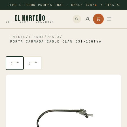
EQUIPO OUTDOOR PROFESIONAL · DESDE 1987
3 TIENDAS: 
EL NORTEÑO
EST · 1987 · COLOMBIA
INICIO
/
TIENDA
/
PESCA
/
Inicio
PORTA CARNADA EAGLE CLAW 031-10QTY6
Pesca
Camping
Tiro Deportivo
Outdoor
Otros