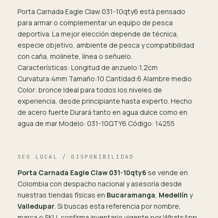
Porta Carnada Eagle Claw 031-10qty6 está pensado
para armar o complementar un equipo de pesca
deportiva. La mejor elección depende de técnica,
especie objetivo, ambiente de pesca y compatibilidad
con caña, molinete, línea o señuelo.
Características: Longitud de anzuelo:1,2cm
Curvatura:4mm Tamaño:10 Cantidad:6 Alambre medio
Color: bronce Ideal para todos los niveles de
experiencia, desde principiante hasta experto. Hecho
de acero fuerte Durará tanto en agua dulce como en
agua de mar Modelo: 031-10QTY6 Código: 14255
SEO LOCAL / DISPONIBILIDAD
Porta Carnada Eagle Claw 031-10qty6
se vende en
Colombia con despacho nacional y asesoría desde
nuestras tiendas físicas en
Bucaramanga
,
Medellín
y
Valledupar
. Si buscas esta referencia por nombre,
marca o SKU, confirma inventario vigente por WhatsApp