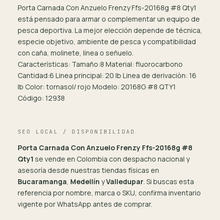
Porta Carnada Con Anzuelo Frenzy Ffs-20168g #8 Qty1
está pensado para armar o complementar un equipo de
pesca deportiva. La mejor elección depende de técnica,
especie objetivo, ambiente de pesca y compatibilidad
con caña, molinete, línea o señuelo.
Características: Tamaño:8 Material: fluorocarbono
Cantidad:6 Linea principal: 20 lb Linea de derivaciòn: 16
lb Color: tornasol/ rojo Modelo: 20168G #8 QTY1
Código: 12938
SEO LOCAL / DISPONIBILIDAD
Porta Carnada Con Anzuelo Frenzy Ffs-20168g #8
Qty1
se vende en Colombia con despacho nacional y
asesoría desde nuestras tiendas físicas en
Bucaramanga
,
Medellín
y
Valledupar
. Si buscas esta
referencia por nombre, marca o SKU, confirma inventario
vigente por WhatsApp antes de comprar.