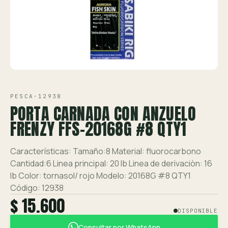
Ver toda la tienda →
Contáctanos
VISTA 1/2
PESCA
·
12938
PORTA CARNADA CON ANZUELO
FRENZY FFS-20168G #8 QTY1
Características: Tamaño:8 Material: fluorocarbono
Cantidad:6 Linea principal: 20 lb Linea de derivaciòn: 16
lb Color: tornasol/ rojo Modelo: 20168G #8 QTY1
Código: 12938
$ 15.600
DISPONIBLE
Consultar por WhatsApp