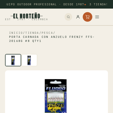
EQUIPO OUTDOOR PROFESIONAL · DESDE 1987
3 TIENDAS: 
EL NORTEÑO
EST · 1987 · COLOMBIA
INICIO
/
TIENDA
/
PESCA
/
Inicio
PORTA CARNADA CON ANZUELO FRENZY FFS-
20168G #8 QTY1
Pesca
Camping
Tiro Deportivo
Outdoor
Otros