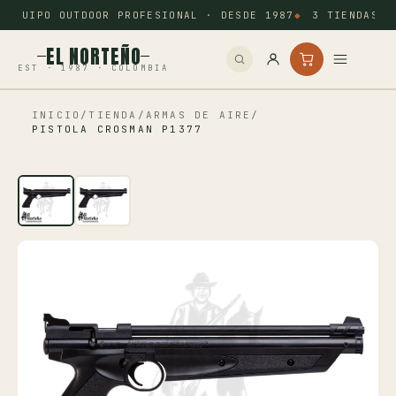
EQUIPO OUTDOOR PROFESIONAL · DESDE 1987
3 TIENDAS: 
EL NORTEÑO
EST · 1987 · COLOMBIA
INICIO
/
TIENDA
/
ARMAS DE AIRE
/
Inicio
PISTOLA CROSMAN P1377
Pesca
Camping
Tiro Deportivo
Outdoor
Otros