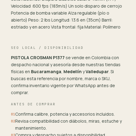
Velocidad :600 fps (183m/s) Un solo disparo de cerrojo
Potencia de bomba variable Alza regulable (pío o
abierto) Peso: 2 lbs Longitud: 13.6 en (35cm) Barril:
estriado y en acero Vista frontal: fija Material: Polímero
SEO LOCAL / DISPONIBILIDAD
PISTOLA CROSMAN P1377
se vende en Colombia con
despacho nacional y asesoría desde nuestras tiendas
físicas en
Bucaramanga
,
Medellín
y
Valledupar
. Si
buscas esta referencia por nombre, marca o SKU,
confirma inventario vigente por WhatsApp antes de
comprar.
ANTES DE COMPRAR
Confirma calibre, potencia y accesorios incluidos.
01
Revisa compatibilidad con diábolos, miras, estuche y
02
mantenimiento.
Compra y despacho sujetos a disponibilidad,
03