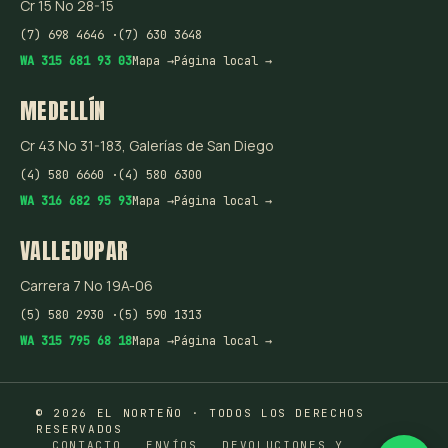
Cr 15 No 28-15
(7) 698 4646 ·
(7) 630 3648
WA 315 681 93 03
Mapa →
Página local →
MEDELLÍN
Cr 43 No 31-183, Galerías de San Diego
(4) 580 6660 ·
(4) 580 6300
WA 316 682 95 93
Mapa →
Página local →
VALLEDUPAR
Carrera 7 No 19A-06
(5) 580 2930 ·
(5) 590 1313
WA 315 795 68 18
Mapa →
Página local →
© 2026 EL NORTEÑO · TODOS LOS DERECHOS
RESERVADOS
CONTACTO
ENVÍOS
DEVOLUCIONES Y