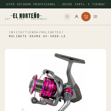
EQUIPO OUTDOOR PROFESIONAL · DESDE 1987
3 TIENDAS: 
EL NORTEÑO
EST · 1987 · COLOMBIA
INICIO
/
TIENDA
/
MOLINETES
/
Inicio
MOLINETE OKUMA AV-3000-LE
Pesca
Camping
Tiro Deportivo
Outdoor
Otros