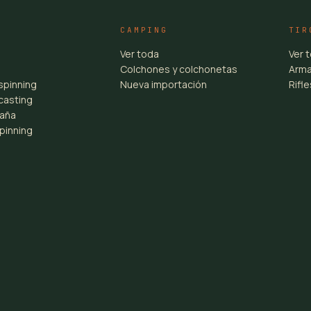
CAMPING
TIR
Ver toda
Ver 
Colchones y colchonetas
Arma
spinning
Nueva importación
Rifl
casting
aña
pinning