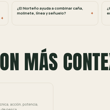
¿El Norteño ayuda a combinar caña,
¿
e
molinete, línea y señuelo?
e
ON MÁS CONTE
nica, acción, potencia,
e de pesca.