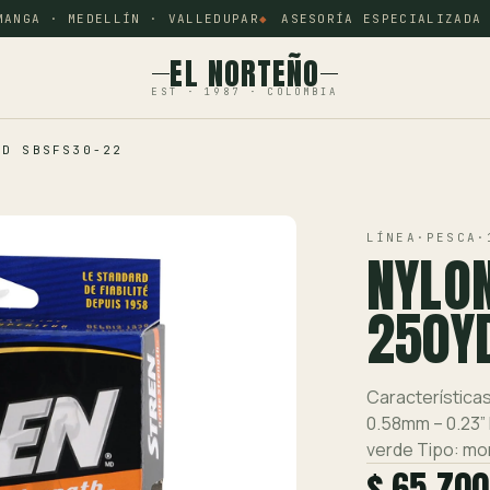
NGA · MEDELLÍN · VALLEDUPAR
ASESORÍA ESPECIALIZADA P
EL NORTEÑO
EST · 1987 · COLOMBIA
YD SBSFS30-22
LÍNEA
·
PESCA
·
NYLON
250Y
Características
0.58mm – 0.23” 
verde Tipo: mo
$ 65.700