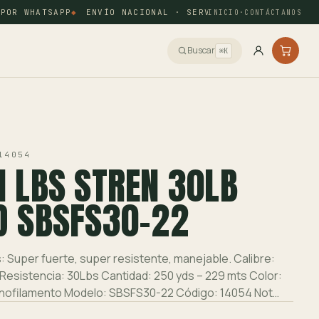
OR WHATSAPP
ENVÍO NACIONAL · SERVIENTREGA Y COORDINAD
INICIO
·
CONTÁCTANOS
Buscar
⌘K
14054
 LBS STREN 30LB
D SBSFS30-22
: Super fuerte, super resistente, manejable. Calibre:
Resistencia: 30Lbs Cantidad: 250 yds – 229 mts Color:
nofilamento Modelo: SBSFS30-22 Código: 14054 Not…