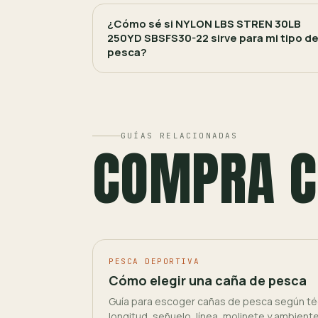
¿Cómo sé si NYLON LBS STREN 30LB
250YD SBSFS30-22 sirve para mi tipo d
pesca?
GUÍAS RELACIONADAS
COMPRA C
PESCA DEPORTIVA
Cómo elegir una caña de pesca
Guía para escoger cañas de pesca según téc
longitud, señuelo, línea, molinete y ambient