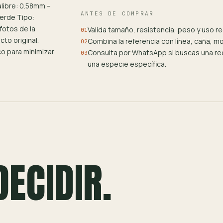
alibre: 0.58mm –
ANTES DE COMPRAR
verde Tipo:
otos de la
Valida tamaño, resistencia, peso y uso 
01
cto original.
Combina la referencia con línea, caña, m
02
o para minimizar
Consulta por WhatsApp si buscas una rec
03
una especie específica.
DECIDIR.