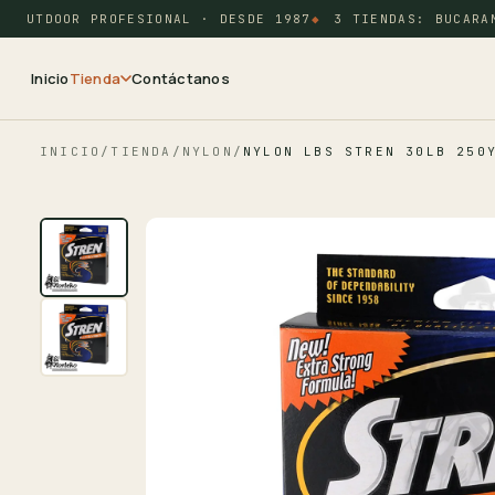
OUTDOOR PROFESIONAL · DESDE 1987
3 TIENDAS: BUCARAMA
Inicio
Tienda
Contáctanos
INICIO
/
TIENDA
/
NYLON
/
NYLON LBS STREN 30LB 250