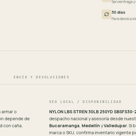
Servientrega y
30 días
Para devolució
ENVÍO Y DEVOLUCIONES
SEO LOCAL / DISPONIBILIDAD
 armar o
NYLON LBS STREN 30LB 250YD SBSFS30-
ión depende de
despacho nacional y asesoría desde nuestr
d con caña,
Bucaramanga
,
Medellín
y
Valledupar
. Si
marca o SKU, confirma inventario vigente 