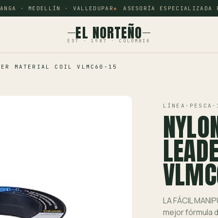
NGA · MEDELLÍN · VALLEDUPAR
ASESORÍA ESPECIALIZADA PO
EL NORTEÑO
EST · 1987 · COLOMBIA
DER MATERIAL COIL VLMC60-15
LÍNEA
·
PESCA
·
NYLON
LEADE
VLMC
LA FÁCIL MANI
mejor fórmula 