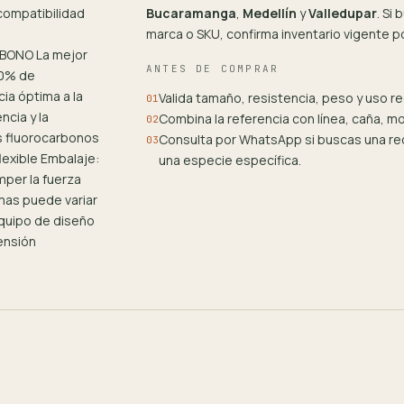
compatibilidad
Bucaramanga
,
Medellín
y
Valledupar
. Si
marca o SKU, confirma inventario vigente 
BONO La mejor
ANTES DE COMPRAR
00% de
cia óptima a la
Valida tamaño, resistencia, peso y uso 
01
cia y la
Combina la referencia con línea, caña, m
02
os fluorocarbonos
Consulta por WhatsApp si buscas una rec
03
lexible Embalaje:
una especie específica.
mper la fuerza
smas puede variar
equipo de diseño
ensión