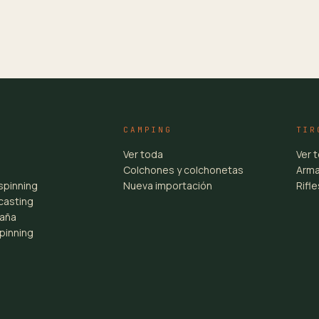
CAMPING
TIR
Ver toda
Ver 
Colchones y colchonetas
Arma
spinning
Nueva importación
Rifl
casting
aña
pinning