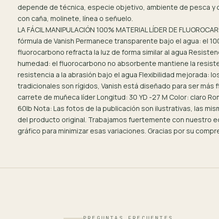
depende de técnica, especie objetivo, ambiente de pesca y 
con caña, molinete, línea o señuelo.
LA FÁCIL MANIPULACIÓN 100% MATERIAL LÍDER DE FLUOROCAR
fórmula de Vanish Permanece transparente bajo el agua: el 1
fluorocarbono refracta la luz de forma similar al agua Resisten
humedad: el fluorocarbono no absorbente mantiene la resisten
resistencia a la abrasión bajo el agua Flexibilidad mejorada: l
tradicionales son rígidos, Vanish está diseñado para ser más f
carrete de muñeca líder Longitud: 30 YD -27 M Color: claro Ro
60lb Nota: Las fotos de la publicación son ilustrativas, las mi
del producto original. Trabajamos fuertemente con nuestro 
gráfico para minimizar esas variaciones. Gracias por su compr
PREGUNTAS FRECUENTES