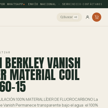
R WHATSAPP
ENVÍO NACIONAL · SERVIENTREGA Y COORDINAD
INICIO
·
CONTÁCTANOS
Buscar
⌘K
17268
 BERKLEY VANISH
R MATERIAL COIL
60-15
PULACIÓN 100% MATERIAL LÍDER DE FLUOROCARBONO La
de Vanish Permanece transparente bajo el agua: el 100%