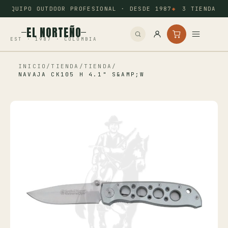
EQUIPO OUTDOOR PROFESIONAL · DESDE 1987
3 TIENDAS: 
EL NORTEÑO
EST · 1987 · COLOMBIA
INICIO
/
TIENDA
/
TIENDA
/
Inicio
NAVAJA CK105 H 4.1" S&AMP;W
Pesca
Camping
Tiro Deportivo
Outdoor
Otros