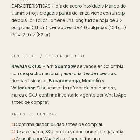
CARACTERÍSTICAS: Hoja de acero inoxidable Mango de
aluminio Hoja plegable punta de lanza Viene con un clip
de bolsillo El cuchillo tiene una longitud de hoja de 3,2
pulgadas (8,1 cm), cerrado es de 4,0 pulgadas (10,1 cm).
Pesa 2.9 oz (82 gr)
SEO LOCAL / DISPONIBILIDAD
NAVAJA CK105 H 4.1" S&amp;W
se vende en Colombia
con despacho nacional y asesoría desde nuestras
tiendas físicas en
Bucaramanga
,
Medellín
y
Valledupar
. Si buscas esta referencia por nombre,
marca o SKU, confirma inventario vigente por WhatsApp
antes de comprar.
ANTES DE COMPRAR
Confirma disponibilidad antes de comprar.
01
Revisa marca, SKU, precio y condiciones de garantía.
02
Consulta por WhatsApp si necesitas una
03