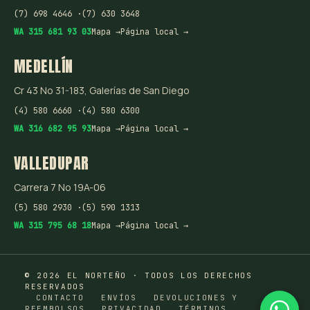
(7) 698 4646 ·
(7) 630 3648
WA 315 681 93 03
Mapa →
Página local →
MEDELLÍN
Cr 43 No 31-183, Galerías de San Diego
(4) 580 6660 ·
(4) 580 6300
WA 316 682 95 93
Mapa →
Página local →
VALLEDUPAR
Carrera 7 No 19A-06
(5) 580 2930 ·
(5) 590 1313
WA 315 795 68 18
Mapa →
Página local →
© 2026 EL NORTEÑO · TODOS LOS DERECHOS
RESERVADOS
CONTACTO
ENVÍOS
DEVOLUCIONES Y
REEMBOLSOS
PRIVACIDAD
TÉRMINOS