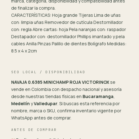
marca, categoría, disponibilidad y compatibilidad antes
de finalizar la compra.
CARACTERÍSTICAS: Hoja grande Tijeras Lima de uñas
con: limpia uñas Removedor de cutícula Destornillador
con: regla Abre cartas: hoja Pela naranjas con: raspador
Destapador con: destornillador Phillips imantado y pela
cables Anilla Pinzas Palillo de dientes Bolígrafo Medidas:
8.5 x 4 x 2cm
SEO LOCAL / DISPONIBILIDAD
NAVAJA 0.6385 MINICHAMP ROJA VICTORINOX
se
vende en Colombia con despacho nacional y asesoría
desde nuestras tiendas físicas en
Bucaramanga
,
Medellín
y
Valledupar
. Si buscas esta referencia por
nombre, marca o SKU, confirma inventario vigente por
WhatsApp antes de comprar.
ANTES DE COMPRAR