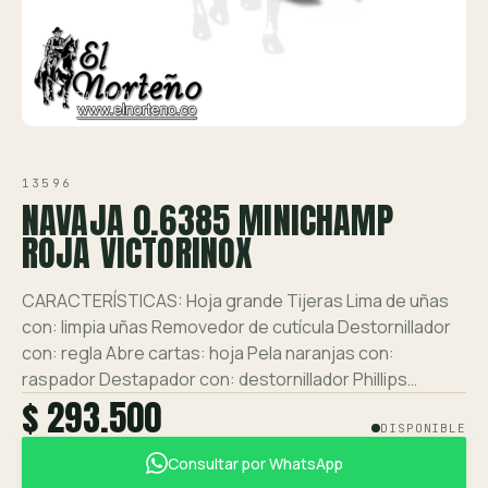
Ver toda la tienda →
Contáctanos
VISTA 1/1
13596
NAVAJA 0.6385 MINICHAMP
ROJA VICTORINOX
CARACTERÍSTICAS: Hoja grande Tijeras Lima de uñas
con: limpia uñas Removedor de cutícula Destornillador
con: regla Abre cartas: hoja Pela naranjas con:
raspador Destapador con: destornillador Phillips…
$ 293.500
DISPONIBLE
Consultar por WhatsApp