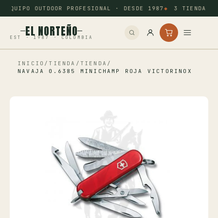
EQUIPO OUTDOOR PROFESIONAL · DESDE 1987
3 TIENDAS: 
EL NORTEÑO
EST · 1987 · COLOMBIA
INICIO
/
TIENDA
/
TIENDA
/
Inicio
NAVAJA 0.6385 MINICHAMP ROJA VICTORINOX
Pesca
Camping
Tiro Deportivo
Outdoor
Otros