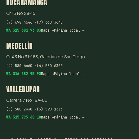
BUCARAMANGA
Cr 15 No 28-15
(7) 698 4646 ·
(7) 630 3648
WA 315 681 93 03
Mapa →
Página local →
MEDELLÍN
Cr 43 No 31-183, Galerías de San Diego
(4) 580 6660 ·
(4) 580 6300
WA 316 682 95 93
Mapa →
Página local →
VALLEDUPAR
Carrera 7 No 19A-06
(5) 580 2930 ·
(5) 590 1313
WA 315 795 68 18
Mapa →
Página local →