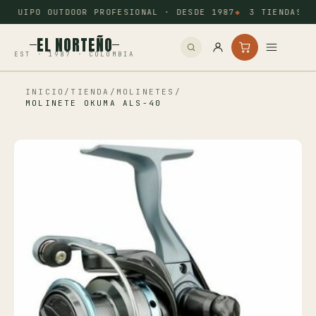
EQUIPO OUTDOOR PROFESIONAL · DESDE 1987
3 TIENDAS: 
EL NORTEÑO
EST · 1987 · COLOMBIA
INICIO
/
TIENDA
/
MOLINETES
/
Inicio
MOLINETE OKUMA ALS-40
Pesca
Camping
Tiro Deportivo
Outdoor
Otros