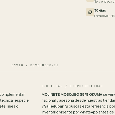
Servientrega y
30 días
Para devolució
ENVÍO Y DEVOLUCIONES
SEO LOCAL / DISPONIBILIDAD
 complementar
MOLINETE MOSQUEO S8/9 OKUMA
se ven
 técnica, especie
nacional y asesoría desde nuestras tiendas
te, línea o
y
Valledupar
. Si buscas esta referencia p
inventario vigente por WhatsApp antes de