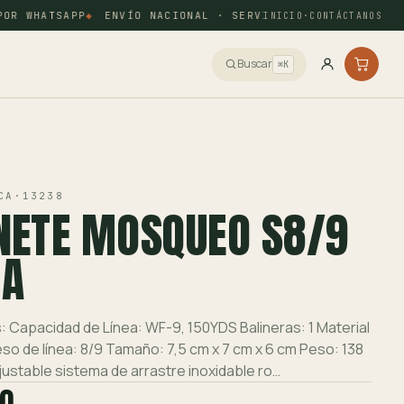
R WHATSAPP
ENVÍO NACIONAL · SERVIENTREGA Y COORDINAD
INICIO
·
CONTÁCTANOS
Buscar
⌘K
CA
·
13238
NETE MOSQUEO S8/9
A
: Capacidad de Línea: WF-9, 150YDS Balineras: 1 Material
eso de línea: 8/9 Tamaño: 7,5 cm x 7 cm x 6 cm Peso: 138
ustable sistema de arrastre inoxidable ro…
00