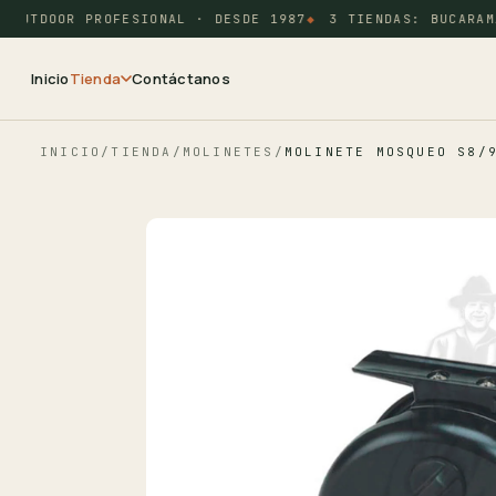
OUTDOOR PROFESIONAL · DESDE 1987
3 TIENDAS: BUCARAMA
Inicio
Tienda
Contáctanos
INICIO
/
TIENDA
/
MOLINETES
/
MOLINETE MOSQUEO S8/