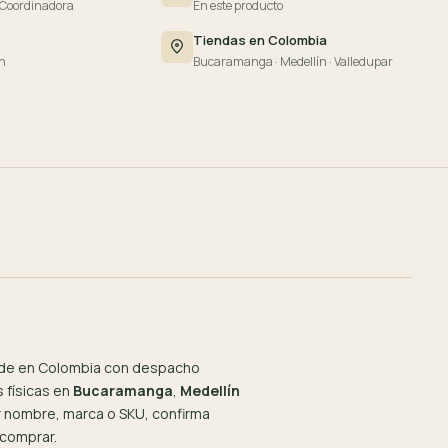
 Coordinadora
En este producto
Tiendas en Colombia
n
Bucaramanga · Medellín · Valledupar
de en Colombia con despacho
 físicas en
Bucaramanga
,
Medellín
or nombre, marca o SKU, confirma
 comprar.