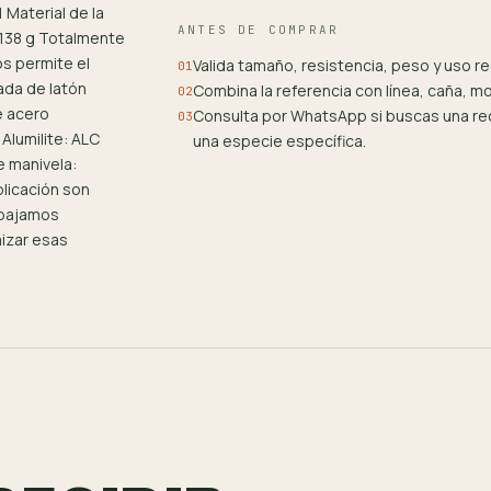
 Material de la
ANTES DE COMPRAR
 138 g Totalmente
os permite el
Valida tamaño, resistencia, peso y uso 
01
ada de latón
Combina la referencia con línea, caña, m
02
e acero
Consulta por WhatsApp si buscas una rec
03
Alumilite: ALC
una especie específica.
e manivela:
licación son
rabajamos
izar esas