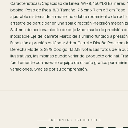
Características: Capacidad de Línea: WF-9, 150YDS Balineras: 1
bobina: Peso de línea: 8/9 Tamaño: 7,5 cm x 7 cm x 6 cm Peso:
ajustable sistema de arrastre inoxidable rodamiento de rodill
arrastre de participar en una sola dirección Precisión mecaniz
Sistema de accionamiento de buje Maquinado de precisión d
inoxidable Eje del carrete Marco de aluminio fundido a presión 
Fundición a presión estándar Arbor Carrete Diseño Posición d
Derecha Modelo: S8/9 Código: 13238 Nota: Las fotos de la pub
ilustrativas, las mismas puede variar del producto original. T
fuertemente con nuestro equipo de diseño gráfico para minim
variaciones. Gracias por su comprensión.
PREGUNTAS FRECUENTES