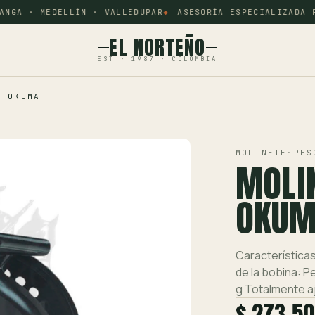
NGA · MEDELLÍN · VALLEDUPAR
ASESORÍA ESPECIALIZADA PO
EL NORTEÑO
EST · 1987 · COLOMBIA
9 OKUMA
MOLINETE
·
PES
MOLI
OKUM
Características
de la bobina: P
g Totalmente aj
$ 273.5