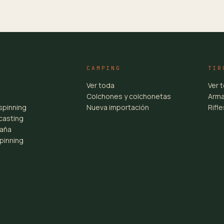
CAMPING
TIR
Ver toda
Ver 
Colchones y colchonetas
Arma
spinning
Nueva importación
Rifl
casting
aña
pinning