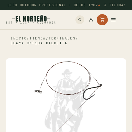
EQUIPO OUTDOOR PROFESIONAL · DESDE 1987
3 TIENDAS: 
EL NORTEÑO
EST · 1987 · COLOMBIA
INICIO
/
TIENDA
/
TERMINALES
/
Inicio
GUAYA CKF104 CALCUTTA
Pesca
Camping
Tiro Deportivo
Outdoor
Otros