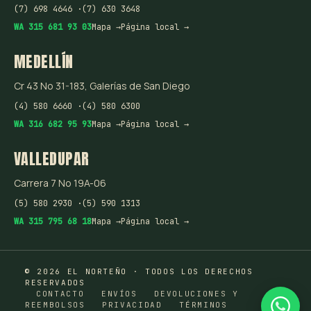
(7) 698 4646 ·
(7) 630 3648
WA 315 681 93 03
Mapa →
Página local →
MEDELLÍN
Cr 43 No 31-183, Galerías de San Diego
(4) 580 6660 ·
(4) 580 6300
WA 316 682 95 93
Mapa →
Página local →
VALLEDUPAR
Carrera 7 No 19A-06
(5) 580 2930 ·
(5) 590 1313
WA 315 795 68 18
Mapa →
Página local →
© 2026 EL NORTEÑO · TODOS LOS DERECHOS
RESERVADOS
CONTACTO
ENVÍOS
DEVOLUCIONES Y
REEMBOLSOS
PRIVACIDAD
TÉRMINOS