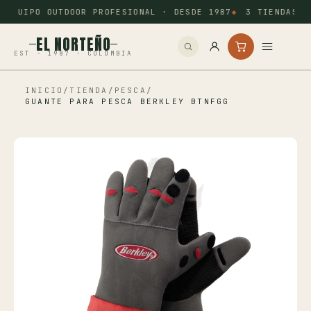
EQUIPO OUTDOOR PROFESIONAL · DESDE 1987
3 TIENDAS: 
EL NORTEÑO
EST · 1987 · COLOMBIA
INICIO
/
TIENDA
/
PESCA
/
Inicio
GUANTE PARA PESCA BERKLEY BTNFGG
Pesca
Camping
Tiro Deportivo
Outdoor
Otros