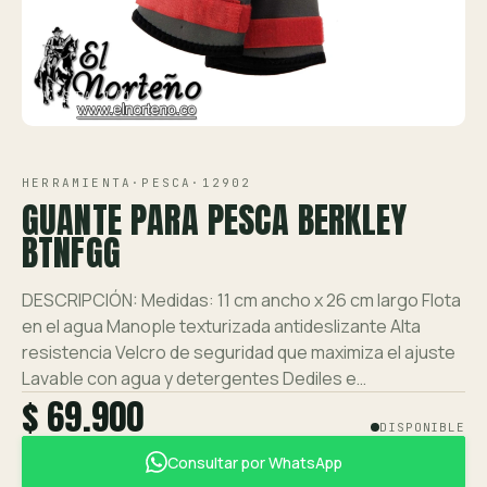
Ver toda la tienda →
Contáctanos
VISTA 1/1
HERRAMIENTA
·
PESCA
·
12902
GUANTE PARA PESCA BERKLEY
BTNFGG
DESCRIPCIÓN: Medidas: 11 cm ancho x 26 cm largo Flota
en el agua Manople texturizada antideslizante Alta
resistencia Velcro de seguridad que maximiza el ajuste
Lavable con agua y detergentes Dediles e…
$ 69.900
DISPONIBLE
Consultar por WhatsApp