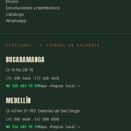
Envíos
Devoluciones y reembolsos
Catálogo
WhatsApp
VISÍTANOS · 3 TIENDAS EN COLOMBIA
BUCARAMANGA
Cr 15 No 28-15
(7) 698 4646 ·
(7) 630 3648
WA 315 681 93 03
Mapa →
Página local →
MEDELLÍN
Cr 43 No 31-183, Galerías de San Diego
(4) 580 6660 ·
(4) 580 6300
WA 316 682 95 93
Mapa →
Página local →