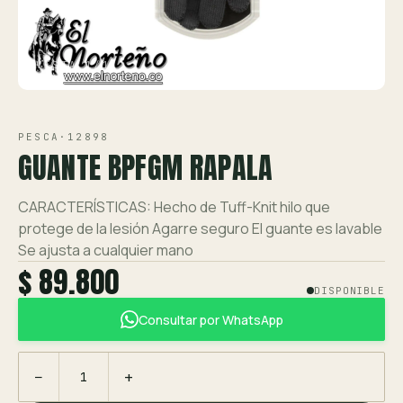
Ver toda la tienda →
Contáctanos
VISTA 1/1
PESCA
·
12898
GUANTE BPFGM RAPALA
CARACTERÍSTICAS: Hecho de Tuff-Knit hilo que
protege de la lesión Agarre seguro El guante es lavable
Se ajusta a cualquier mano
$ 89.800
DISPONIBLE
Consultar por WhatsApp
−
+