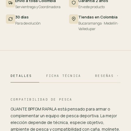
Envío a toda Colombia
Garantía 2 años
Servientrega y Coordinadora
En este producto
30 días
Tiendas en Colombia
Para devolución
Bucaramanga · Medellín ·
Valledupar
DETALLES
FICHA TÉCNICA
RESEÑAS · 124
COMPATIBILIDAD DE PESCA
GUANTE BPFGM RAPALA está pensado para armar o
complementar un equipo de pesca deportiva. La mejor
elección depende de técnica, especie objetivo,
ambiente de pesca y compatibilidad con caña, molinete,