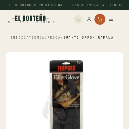
EQUIPO OUTDOOR PROFESIONAL · DESDE 1987
3 TIENDAS: 
EL NORTEÑO
EST · 1987 · COLOMBIA
INICIO
/
TIENDA
/
PESCA
/
GUANTE BPFGM RAPALA
Inicio
Pesca
Camping
Tiro Deportivo
Outdoor
Otros