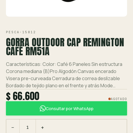
Ver toda la tienda →
VISTA 1/1
Contáctanos
PESCA
·
15812
GORRA OUTDOOR CAP REMINGTON
CAFÉ RM51A
Características: Color: Café 6 Paneles Sin estructura
Corona mediana (B)Pro Algodón Canvas encerado
Visera pre-curveada Cerradura de correa deslizable
Bordado de tejido plano en el frente y atrás Mode…
$ 66.600
AGOTADO
Consultar por WhatsApp
−
+