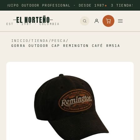
EQUIPO OUTDOOR PROFESIONAL · DESDE 1987
3 TIENDAS: 
EL NORTEÑO
EST · 1987 · COLOMBIA
INICIO
/
TIENDA
/
PESCA
/
Inicio
GORRA OUTDOOR CAP REMINGTON CAFÉ RM51A
Pesca
Camping
Tiro Deportivo
Outdoor
Otros