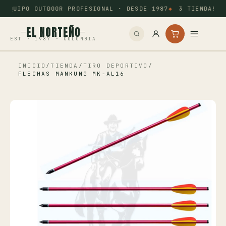
EQUIPO OUTDOOR PROFESIONAL · DESDE 1987
3 TIENDAS: 
EL NORTEÑO
EST · 1987 · COLOMBIA
INICIO
/
TIENDA
/
TIRO DEPORTIVO
/
Inicio
FLECHAS MANKUNG MK-AL16
Pesca
Camping
Tiro Deportivo
Outdoor
Otros