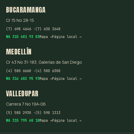
BUCARAMANGA
Cr 15 No 28-15
(7) 698 4646 ·
(7) 630 3648
WA 315 681 93 03
Mapa →
Página local →
MEDELLÍN
Cr 43 No 31-183, Galerías de San Diego
(4) 580 6660 ·
(4) 580 6300
WA 316 682 95 93
Mapa →
Página local →
VALLEDUPAR
Carrera 7 No 19A-06
(5) 580 2930 ·
(5) 590 1313
WA 315 795 68 18
Mapa →
Página local →