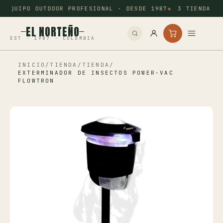
EQUIPO OUTDOOR PROFESIONAL · DESDE 1987
3 TIENDAS: 
EL NORTEÑO
EST · 1987 · COLOMBIA
INICIO
/
TIENDA
/
TIENDA
/
Inicio
EXTERMINADOR DE INSECTOS POWER-VAC
FLOWTRON
Pesca
Camping
Tiro Deportivo
Outdoor
Otros