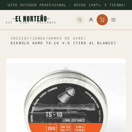
EQUIPO OUTDOOR PROFESIONAL · DESDE 1987
3 TIENDAS: 
EL NORTEÑO
EST · 1987 · COLOMBIA
INICIO
/
TIENDA
/
ARMAS DE AIRE
/
Inicio
DIABOLO GAMO TS-10 4.5 (TIRO AL BLANCO)
Pesca
Camping
Tiro Deportivo
Outdoor
Otros