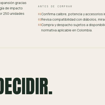
expansión gracias
ANTES DE COMPRAR
rgía de impacto
por 250 unidades
Confirma calibre, potencia y accesorios i
01
Revisa compatibilidad con diábolos, mir
02
Compra y despacho sujetos a disponibilid
03
normativa aplicable en Colombia.
DECIDIR.