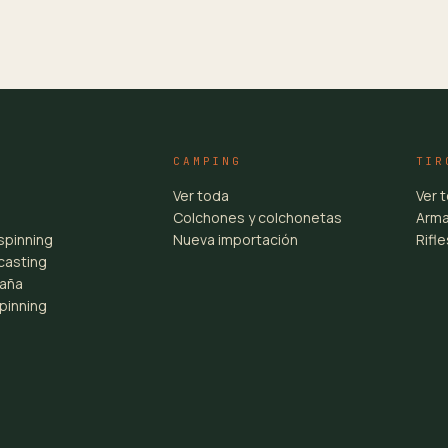
CAMPING
TIR
Ver toda
Ver 
Colchones y colchonetas
Arma
spinning
Nueva importación
Rifl
casting
aña
pinning