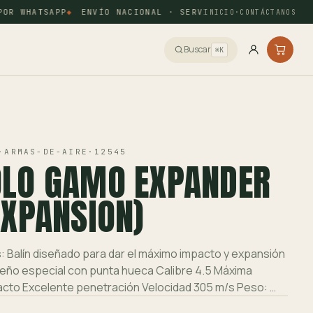
R WHATSAPP
ENVÍO NACIONAL · SERVIENTREGA Y COORDINAD
INICIO
·
CONTÁCTANOS
Buscar
⌘K
·
ARMAS-DE-AIRE
·
12545
OLO GAMO EXPANDER
EXPANSION)
: Balín diseñado para dar el máximo impacto y expansión
seño especial con punta hueca Calibre 4.5 Máxima
acto Excelente penetración Velocidad 305 m/s Peso: …