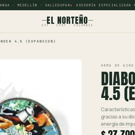
GA · MEDELLÍN · VALLEDUPAR
ASESORÍA ESPECIALIZADA PO
EL NORTEÑO
EST · 1987 · COLOMBIA
ANDER 4.5 (EXPANSION)
ARMA DE AIRE
DIAB
4.5 (
Características
gracias a su di
energía de imp
$ 27.700