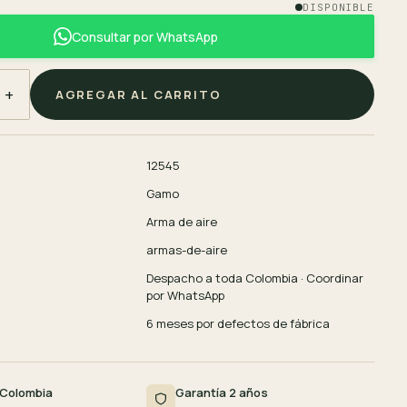
DISPONIBLE
Consultar por WhatsApp
+
AGREGAR AL CARRITO
12545
Gamo
Arma de aire
armas-de-aire
Despacho a toda Colombia · Coordinar
por WhatsApp
6 meses por defectos de fábrica
 Colombia
Garantía 2 años