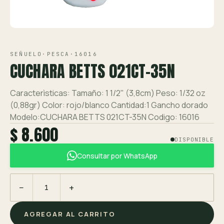
Ver toda la tienda →
VISTA 1/1
Contáctanos
SEÑUELO
·
PESCA
·
16016
CUCHARA BETTS 021CT-35N
Caracterìsticas: Tamaño: 1 1/2" (3,8cm) Peso: 1/32 oz
(0,88gr) Color: rojo/blanco Cantidad:1 Gancho dorado
Modelo:CUCHARA BETTS 021CT-35N Codigo: 16016
$ 8.600
DISPONIBLE
Consultar por WhatsApp
−
+
AGREGAR AL CARRITO