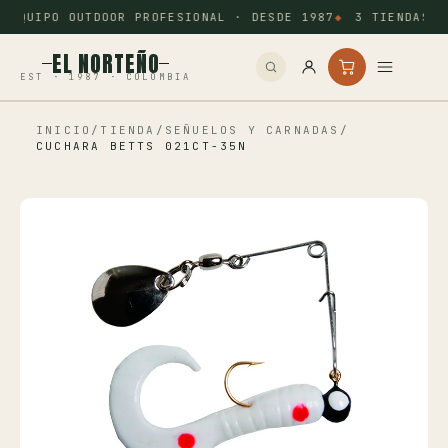
EQUIPO OUTDOOR PROFESIONAL · DESDE 1987
3 TIENDAS: 
EL NORTEÑO
EST · 1987 · COLOMBIA
INICIO
/
TIENDA
/
SEÑUELOS Y CARNADAS
/
Inicio
CUCHARA BETTS 021CT-35N
Pesca
Camping
Tiro Deportivo
Outdoor
Otros