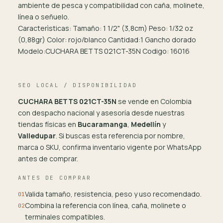
ambiente de pesca y compatibilidad con caña, molinete,
línea o señuelo.
Caracterìsticas: Tamaño: 1 1/2" (3,8cm) Peso: 1/32 oz
(0,88gr) Color: rojo/blanco Cantidad:1 Gancho dorado
Modelo:CUCHARA BETTS 021CT-35N Codigo: 16016
SEO LOCAL / DISPONIBILIDAD
CUCHARA BETTS 021CT-35N
se vende en Colombia
con despacho nacional y asesoría desde nuestras
tiendas físicas en
Bucaramanga
,
Medellín
y
Valledupar
. Si buscas esta referencia por nombre,
marca o SKU, confirma inventario vigente por WhatsApp
antes de comprar.
ANTES DE COMPRAR
Valida tamaño, resistencia, peso y uso recomendado.
01
Combina la referencia con línea, caña, molinete o
02
terminales compatibles.