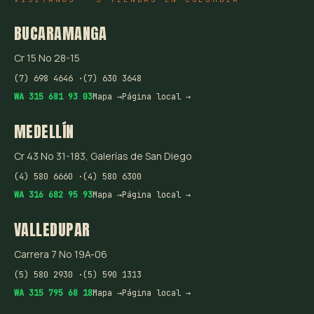
BUCARAMANGA
Cr 15 No 28-15
(7) 698 4646 ·
(7) 630 3648
WA 315 681 93 03
Mapa →
Página local →
MEDELLÍN
Cr 43 No 31-183, Galerías de San Diego
(4) 580 6660 ·
(4) 580 6300
WA 316 682 95 93
Mapa →
Página local →
VALLEDUPAR
Carrera 7 No 19A-06
(5) 580 2930 ·
(5) 590 1313
WA 315 795 68 18
Mapa →
Página local →