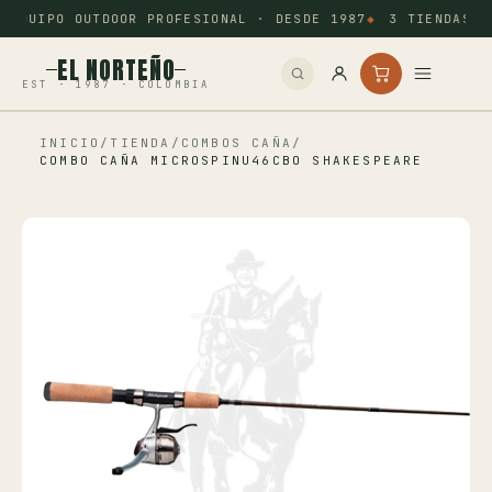
EQUIPO OUTDOOR PROFESIONAL · DESDE 1987
3 TIENDAS: 
EL NORTEÑO
EST · 1987 · COLOMBIA
INICIO
/
TIENDA
/
COMBOS CAÑA
/
Inicio
COMBO CAÑA MICROSPINU46CBO SHAKESPEARE
Pesca
Camping
Tiro Deportivo
Outdoor
Otros