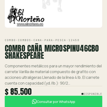
Ver toda la tienda →
Contáctanos
VISTA 1/1
COMBO
·
COMBOS-CANA-PARA-PESCA
·
12450
COMBO CAÑA MICROSPINU46CBO
SHAKESPEARE
Componentes metálicos para un mayor rendimiento del
carrete Varilla de material compuesto de grafito con
acciones ultraligeras Llenado de la línea 4 lb. El carrete
cuenta con capacidad (yd./lb.): 90/2…
$ 85.500
DISPONIBLE
Consultar por WhatsApp