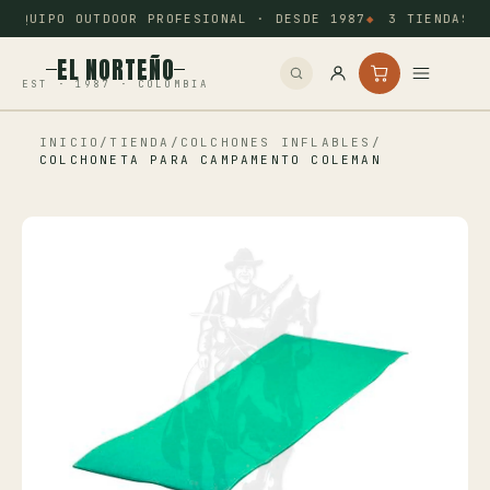
EQUIPO OUTDOOR PROFESIONAL · DESDE 1987
3 TIENDAS: 
EL NORTEÑO
EST · 1987 · COLOMBIA
INICIO
/
TIENDA
/
COLCHONES INFLABLES
/
Inicio
COLCHONETA PARA CAMPAMENTO COLEMAN
Pesca
Camping
Tiro Deportivo
Outdoor
Otros