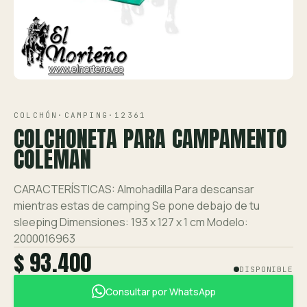
Ver toda la tienda →
Contáctanos
VISTA 1/1
COLCHÓN
·
CAMPING
·
12361
COLCHONETA PARA CAMPAMENTO
COLEMAN
CARACTERÍSTICAS: Almohadilla Para descansar
mientras estas de camping Se pone debajo de tu
sleeping Dimensiones: 193 x 127 x 1 cm Modelo:
2000016963
$ 93.400
DISPONIBLE
Consultar por WhatsApp