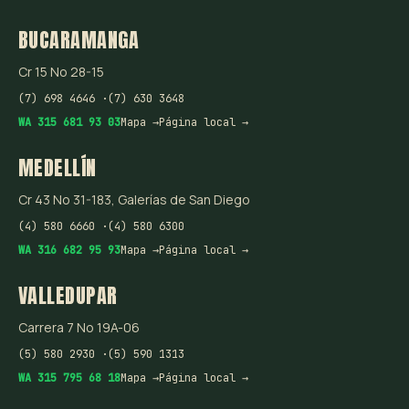
BUCARAMANGA
Cr 15 No 28-15
(7) 698 4646 ·
(7) 630 3648
WA 315 681 93 03
Mapa →
Página local →
MEDELLÍN
Cr 43 No 31-183, Galerías de San Diego
(4) 580 6660 ·
(4) 580 6300
WA 316 682 95 93
Mapa →
Página local →
VALLEDUPAR
Carrera 7 No 19A-06
(5) 580 2930 ·
(5) 590 1313
WA 315 795 68 18
Mapa →
Página local →