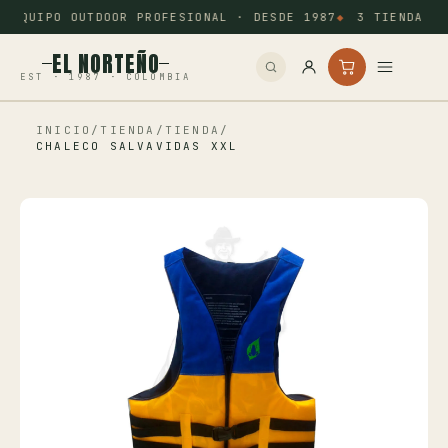
EQUIPO OUTDOOR PROFESIONAL · DESDE 1987
3 TIENDAS: 
EL NORTEÑO
EST · 1987 · COLOMBIA
INICIO
/
TIENDA
/
TIENDA
/
Inicio
CHALECO SALVAVIDAS XXL
Pesca
Camping
Tiro Deportivo
Outdoor
Otros