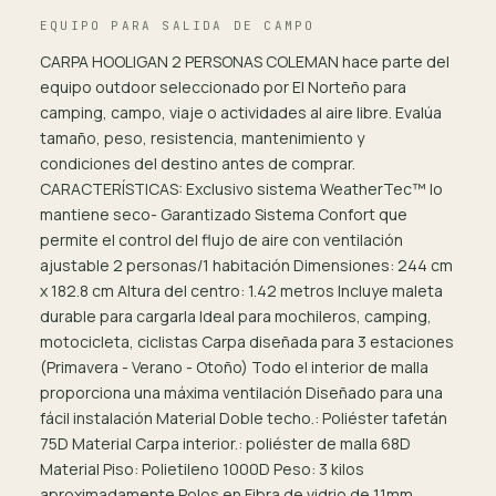
EQUIPO PARA SALIDA DE CAMPO
CARPA HOOLIGAN 2 PERSONAS COLEMAN hace parte del
equipo outdoor seleccionado por El Norteño para
camping, campo, viaje o actividades al aire libre. Evalúa
tamaño, peso, resistencia, mantenimiento y
condiciones del destino antes de comprar.
CARACTERÍSTICAS: Exclusivo sistema WeatherTec™ lo
mantiene seco- Garantizado Sistema Confort que
permite el control del flujo de aire con ventilación
ajustable 2 personas/1 habitación Dimensiones: 244 cm
x 182.8 cm Altura del centro: 1.42 metros Incluye maleta
durable para cargarla Ideal para mochileros, camping,
motocicleta, ciclistas Carpa diseñada para 3 estaciones
(Primavera - Verano - Otoño) Todo el interior de malla
proporciona una máxima ventilación Diseñado para una
fácil instalación Material Doble techo.: Poliéster tafetán
75D Material Carpa interior.: poliéster de malla 68D
Material Piso: Polietileno 1000D Peso: 3 kilos
aproximadamente Polos en Fibra de vidrio de 11mm