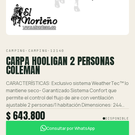
Ver toda la tienda →
Contáctanos
VISTA 1/1
CAMPING
·
CAMPING
·
12140
CARPA HOOLIGAN 2 PERSONAS
COLEMAN
CARACTERÍSTICAS: Exclusivo sistema WeatherTec™ lo
mantiene seco- Garantizado Sistema Confort que
permite el control del flujo de aire con ventilación
ajustable 2 personas/1 habitación Dimensiones: 244…
$ 643.800
DISPONIBLE
Consultar por WhatsApp