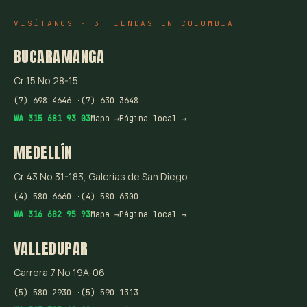
VISÍTANOS · 3 TIENDAS EN COLOMBIA
BUCARAMANGA
Cr 15 No 28-15
(7) 698 4646 ·
(7) 630 3648
WA 315 681 93 03
Mapa →
Página local →
MEDELLÍN
Cr 43 No 31-183, Galerías de San Diego
(4) 580 6660 ·
(4) 580 6300
WA 316 682 95 93
Mapa →
Página local →
VALLEDUPAR
Carrera 7 No 19A-06
(5) 580 2930 ·
(5) 590 1313