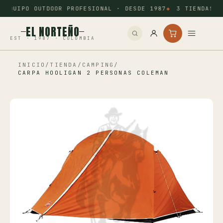
EQUIPO OUTDOOR PROFESIONAL · DESDE 1987
3 TIENDAS: 
EL NORTEÑO
EST · 1987 · COLOMBIA
INICIO
/
TIENDA
/
CAMPING
/
Inicio
CARPA HOOLIGAN 2 PERSONAS COLEMAN
Pesca
Camping
Tiro Deportivo
Outdoor
Otros