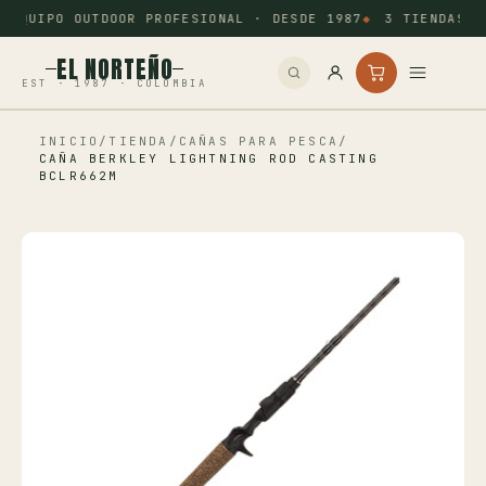
EQUIPO OUTDOOR PROFESIONAL · DESDE 1987
3 TIENDAS: 
EL NORTEÑO
EST · 1987 · COLOMBIA
INICIO
/
TIENDA
/
CAÑAS PARA PESCA
/
Inicio
CAÑA BERKLEY LIGHTNING ROD CASTING
BCLR662M
Pesca
Camping
Tiro Deportivo
Outdoor
Otros