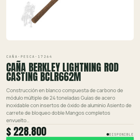
Ver toda la tienda →
Contáctanos
VISTA 1/1
CAÑA
·
PESCA
·
17264
CAÑA BERKLEY LIGHTNING ROD
CASTING BCLR662M
Construcción en blanco compuesta de carbono de
módulo múltiple de 24 toneladas Guías de acero
inoxidable con insertos de óxido de aluminio Asiento de
carrete de bloqueo doble Mangos completos
envuelto…
$ 228.800
DISPONIBLE