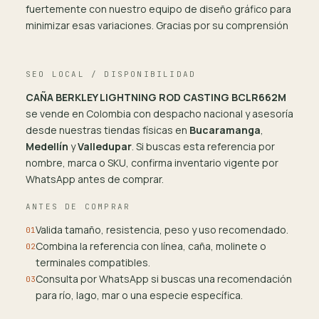
fuertemente con nuestro equipo de diseño gráfico para
minimizar esas variaciones. Gracias por su comprensión
SEO LOCAL / DISPONIBILIDAD
CAÑA BERKLEY LIGHTNING ROD CASTING BCLR662M
se vende en Colombia con despacho nacional y asesoría
desde nuestras tiendas físicas en
Bucaramanga
,
Medellín
y
Valledupar
. Si buscas esta referencia por
nombre, marca o SKU, confirma inventario vigente por
WhatsApp antes de comprar.
ANTES DE COMPRAR
Valida tamaño, resistencia, peso y uso recomendado.
01
Combina la referencia con línea, caña, molinete o
02
terminales compatibles.
Consulta por WhatsApp si buscas una recomendación
03
para río, lago, mar o una especie específica.