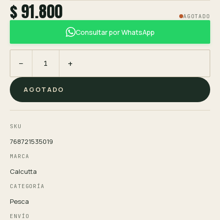
$ 91.800
AGOTADO
Consultar por WhatsApp
−
+
AGOTADO
SKU
768721535019
MARCA
Calcutta
CATEGORÍA
Pesca
ENVÍO