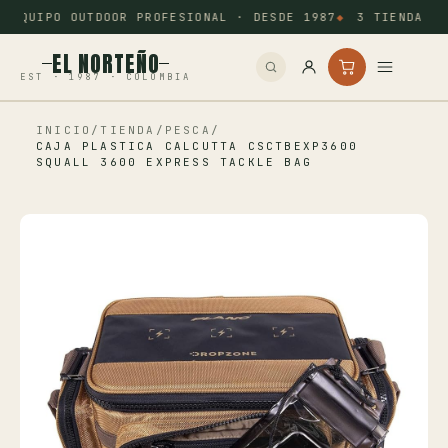
EQUIPO OUTDOOR PROFESIONAL · DESDE 1987
3 TIENDAS: 
EL NORTEÑO
EST · 1987 · COLOMBIA
INICIO
/
TIENDA
/
PESCA
/
Inicio
CAJA PLASTICA CALCUTTA CSCTBEXP3600
SQUALL 3600 EXPRESS TACKLE BAG
Pesca
Camping
Tiro Deportivo
Outdoor
Otros