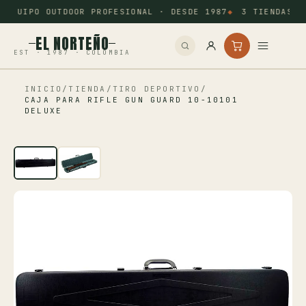
EQUIPO OUTDOOR PROFESIONAL · DESDE 1987
3 TIENDAS: 
EL NORTEÑO
EST · 1987 · COLOMBIA
INICIO
/
TIENDA
/
TIRO DEPORTIVO
/
Inicio
CAJA PARA RIFLE GUN GUARD 10-10101
DELUXE
Pesca
Camping
Tiro Deportivo
Outdoor
Otros