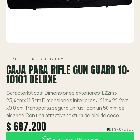
Ver toda la tienda →
Contáctanos
VISTA 1/2
TIRO-DEPORTIVO
·
16089
CAJA PARA RIFLE GUN GUARD 10-
10101 DELUXE
Características: Dimensiones exteriores:1,22m x
25,4cmx 11,3cm Dimensiones interiores:1,21mx 22,2cm
x9,8 cm Transporta seguro un fusil con un 50 mm de
alcance Con una atractiva textura de piel de coco…
$ 687.200
DISPONIBLE
Consultar por WhatsApp