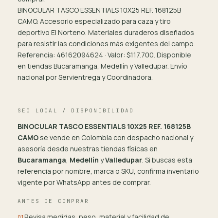
BINOCULAR TASCO ESSENTIALS 10X25 REF. 168125B
CAMO. Accesorio especializado para caza y tiro
deportivo El Norteno. Materiales duraderos diseñados
para resistir las condiciones más exigentes del campo.
Referencia: 46162094624 · Valor: $117.700. Disponible
en tiendas Bucaramanga, Medellín y Valledupar. Envío
nacional por Servientrega y Coordinadora.
SEO LOCAL / DISPONIBILIDAD
BINOCULAR TASCO ESSENTIALS 10X25 REF. 168125B
CAMO
se vende en Colombia con despacho nacional y
asesoría desde nuestras tiendas físicas en
Bucaramanga
,
Medellín
y
Valledupar
. Si buscas esta
referencia por nombre, marca o SKU, confirma inventario
vigente por WhatsApp antes de comprar.
ANTES DE COMPRAR
Revisa medidas, peso, material y facilidad de
01