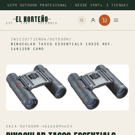
EQUIPO OUTDOOR PROFESIONAL · DESDE 1987
3 TIENDAS: 
EL NORTEÑO
EST · 1987 · COLOMBIA
INICIO
/
TIENDA
/
OUTDOOR
/
Inicio
BINOCULAR TASCO ESSENTIALS 10X25 REF.
168125B CAMO
Pesca
Camping
Tiro Deportivo
Outdoor
VISTA 1/1
Otros
CAZA
·
OUTDOOR
·
46162094624