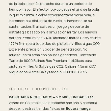
de la bola sea más derecho durante un periodo de
tiempo mayor. El efecto hop-up causa el giro de la bola,
lo que minimiza la caída experimentada por la bola, e
incrementa la distancia de vuelo, al incrementar su
sustentación. El airsoft es un juego y deporte de
estrategia basado en la simulación militar. Los nuevos
balines Premium con 2400 unidades marca Daisy calibre
.177/4.5mm para todo tipo de pistolas y rifles a gas CO2.
Excelente precisión y poder de penetración. No
arriesgues tu arma con balines genéricos. Contenido:
Tarro de 6000 Balines Bbs Premium metálicos para
pistolas y rifles AirSoft a gas CO2. Calibre 4.5mm /.177
Niquelados Marca Daisy Modelo: 0980060-446
SEO LOCAL / DISPONIBILIDAD
BALIN DAISY NIQUELADOS 4.5 x 6000 UNIDADES
se
vende en Colombia con despacho nacional y asesoría
desde nuestras tiendas físicas en
Bucaramanga
,