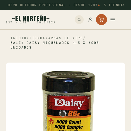
EQUIPO OUTDOOR PROFESIONAL · DESDE 1987
3 TIENDAS: 
EL NORTEÑO
EST · 1987 · COLOMBIA
INICIO
/
TIENDA
/
ARMAS DE AIRE
/
Inicio
BALIN DAISY NIQUELADOS 4.5 X 6000
UNIDADES
Pesca
Camping
Tiro Deportivo
Outdoor
Otros