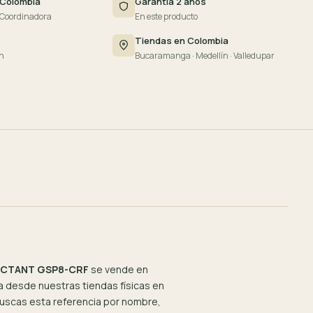
 Colombia
Garantía 2 años
 Coordinadora
En este producto
Tiendas en Colombia
n
Bucaramanga · Medellín · Valledupar
RACTANT GSP8-CRF
se vende en
 desde nuestras tiendas físicas en
 buscas esta referencia por nombre,