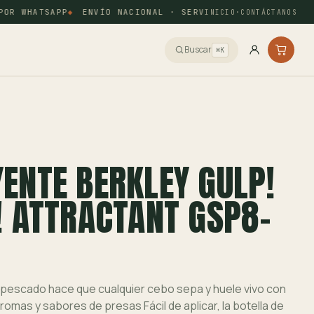
R WHATSAPP
ENVÍO NACIONAL · SERVIENTREGA Y COORDINAD
INICIO
·
CONTÁCTANOS
Buscar
⌘K
ENTE BERKLEY GULP!
! ATTRACTANT GSP8-
e pescado hace que cualquier cebo sepa y huele vivo con
romas y sabores de presas Fácil de aplicar, la botella de