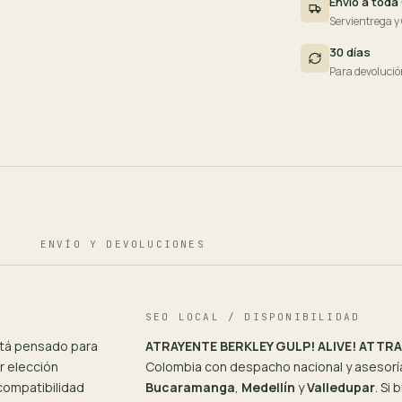
Envío a toda
Servientrega y
30 días
Para devolució
ENVÍO Y DEVOLUCIONES
SEO LOCAL / DISPONIBILIDAD
tá pensado para
ATRAYENTE BERKLEY GULP! ALIVE! ATT
r elección
Colombia con despacho nacional y asesoría
compatibilidad
Bucaramanga
,
Medellín
y
Valledupar
. Si