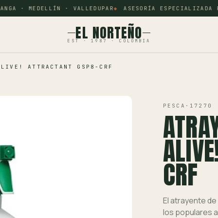
NGA · MEDELLÍN · VALLEDUPAR
ASESORÍA ESPECIALIZADA PO
EL NORTEÑO
EST · 1987 · COLOMBIA
ALIVE! ATTRACTANT GSP8-CRF
PESCA
·
17270
ATRAY
ALIVE
CRF
El atrayente d
los populares a