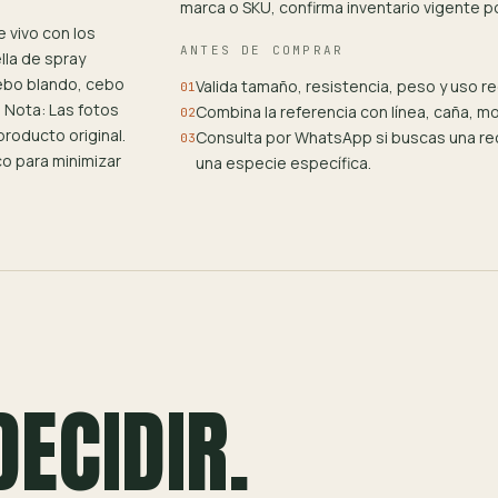
marca o SKU, confirma inventario vigente 
 vivo con los
ANTES DE COMPRAR
lla de spray
cebo blando, cebo
Valida tamaño, resistencia, peso y uso 
01
o Nota: Las fotos
Combina la referencia con línea, caña, m
02
producto original.
Consulta por WhatsApp si buscas una rec
03
o para minimizar
una especie específica.
DECIDIR.