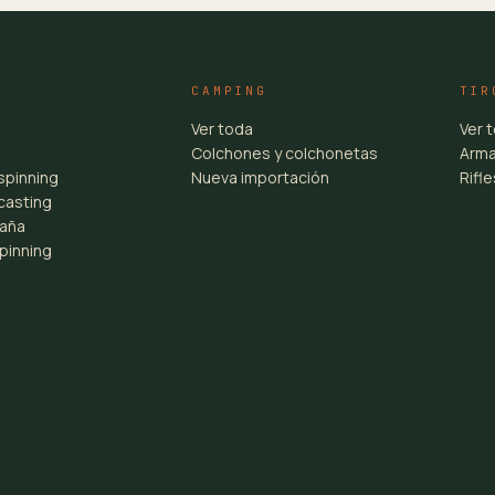
CAMPING
TIR
Ver toda
Ver 
Colchones y colchonetas
Arma
spinning
Nueva importación
Rifl
casting
aña
pinning