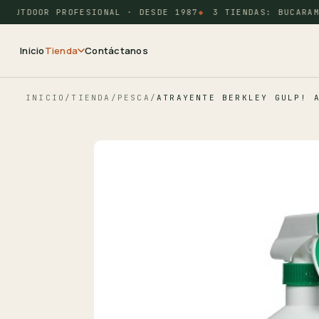
OUTDOOR PROFESIONAL · DESDE 1987
3 TIENDAS: BUCARAMA
Inicio
Tienda
Contáctanos
INICIO
/
TIENDA
/
PESCA
/
ATRAYENTE BERKLEY GULP! 