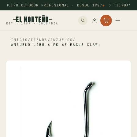
EQUIPO OUTDOOR PROFESIONAL · DESDE 1987
3 TIENDAS: 
EL NORTEÑO
EST · 1987 · COLOMBIA
INICIO
/
TIENDA
/
ANZUELOS
/
Inicio
ANZUELO L2BU-6 PK 63 EAGLE CLAW+
Pesca
Camping
Tiro Deportivo
Outdoor
Otros