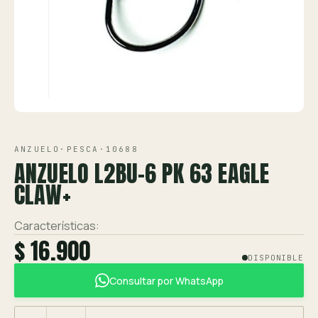
Ver toda la tienda →
Contáctanos
VISTA 1/1
ANZUELO
·
PESCA
·
10688
ANZUELO L2BU-6 PK 63 EAGLE
CLAW+
Características:
$ 16.900
DISPONIBLE
Consultar por WhatsApp